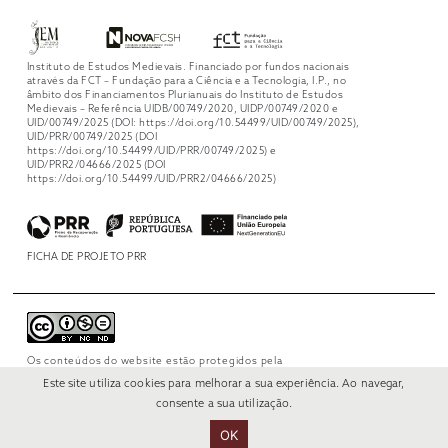
Instituto de Estudos Medievais. Financiado por fundos nacionais
através da FCT – Fundação para a Ciência e a Tecnologia, I.P., no
âmbito dos Financiamentos Plurianuais do Instituto de Estudos
Medievais – Referência UIDB/00749/2020, UIDP/00749/2020 e
UID/00749/2025 (DOI: https://doi.org/10.54499/UID/00749/2025),
UID/PRR/00749/2025 (DOI
https://doi.org/10.54499/UID/PRR/00749/2025) e
UID/PRR2/04666/2025 (DOI
https://doi.org/10.54499/UID/PRR2/04666/2025)
FICHA DE PROJETO PRR
Os conteúdos do website estão protegidos pela
licença
Creative Commons Attribution-
Este site utiliza cookies para melhorar a sua experiência. Ao navegar,
NonCommercial-NoDerivs 4.0 International
.
consente a sua utilização.
OK
© 2022 RUI VERÍSSIMO DESIGN