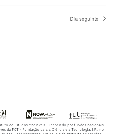
Dia seguinte
tituto de Estudos Medievais. Financiado por fundos nacionais
avés da FCT – Fundação para a Ciência e a Tecnologia, I.P., no