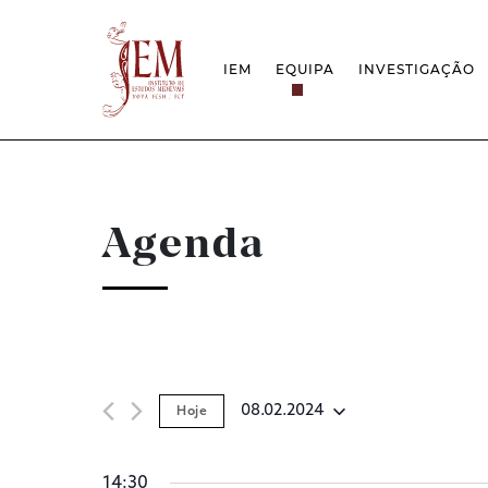
IEM
EQUIPA
INVESTIGAÇÃO
MISSÃO
PROJETOS
ESTRUTURA
REDES
GRUPOS DE INVESTIGAÇÃO
PROTOCOLOS
EMPREGO CIENTÍFICO
CÁTEDRA UNE
DOCUMENTAÇÃO
PRÉMIOS & IN
Agenda
PROJETO ESTRATÉGICO
RELATÓRIOS FCT
QUESTÕES DE ASSÉDIO E ÉTICA
08.02.2024
Hoje
Selecione
data
14:30