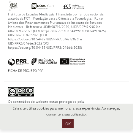
Instituto de Estudos Medievais. Financiado por fundos nacionais
através da FCT – Fundação para a Ciência e a Tecnologia, I.P., no
âmbito dos Financiamentos Plurianuais do Instituto de Estudos
Medievais – Referência UIDB/00749/2020, UIDP/00749/2020 e
UID/00749/2025 (DOI: https://doi.org/10.54499/UID/00749/2025),
UID/PRR/00749/2025 (DOI
https://doi.org/10.54499/UID/PRR/00749/2025) e
UID/PRR2/04666/2025 (DOI
https://doi.org/10.54499/UID/PRR2/04666/2025)
FICHA DE PROJETO PRR
Os conteúdos do website estão protegidos pela
licença
Creative Commons Attribution-
Este site utiliza cookies para melhorar a sua experiência. Ao navegar,
NonCommercial-NoDerivs 4.0 International
.
consente a sua utilização.
OK
© 2022 RUI VERÍSSIMO DESIGN