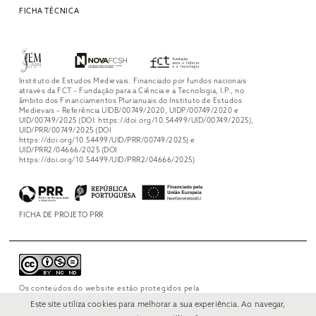
FICHA TÉCNICA
Instituto de Estudos Medievais. Financiado por fundos nacionais
através da FCT – Fundação para a Ciência e a Tecnologia, I.P., no
âmbito dos Financiamentos Plurianuais do Instituto de Estudos
Medievais – Referência UIDB/00749/2020, UIDP/00749/2020 e
UID/00749/2025 (DOI: https://doi.org/10.54499/UID/00749/2025),
UID/PRR/00749/2025 (DOI
https://doi.org/10.54499/UID/PRR/00749/2025) e
UID/PRR2/04666/2025 (DOI
https://doi.org/10.54499/UID/PRR2/04666/2025)
FICHA DE PROJETO PRR
Os conteúdos do website estão protegidos pela
licença
Creative Commons Attribution-
Este site utiliza cookies para melhorar a sua experiência. Ao navegar,
NonCommercial-NoDerivs 4.0 International
.