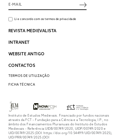
Li e concordo com os termos de privacidade
REVISTA MEDIEVALISTA
INTRANET
WEBSITE ANTIGO
CONTACTOS
TERMOS DE UTILIZAÇÃO
FICHA TÉCNICA
Instituto de Estudos Medievais. Financiado por fundos nacionais
através da FCT – Fundação para a Ciência e a Tecnologia, I.P., no
âmbito dos Financiamentos Plurianuais do Instituto de Estudos
Medievais – Referência UIDB/00749/2020, UIDP/00749/2020 e
UID/00749/2025 (DOI: https://doi.org/10.54499/UID/00749/2025),
UID/PRR/00749/2025 (DOI