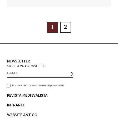
NAVEGAÇÃO
1
2
DE
ARTIGOS
NEWSLETTER
SUBSCREVA A NEWSLETTER
Li e concordo com os termos de privacidade
REVISTA MEDIEVALISTA
INTRANET
WEBSITE ANTIGO