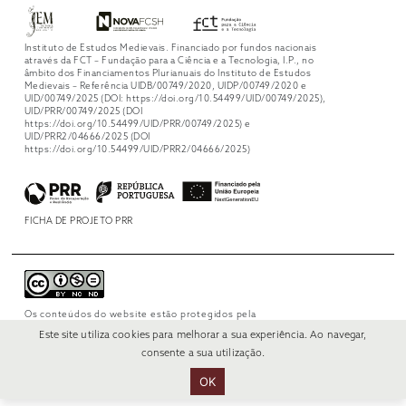
Instituto de Estudos Medievais. Financiado por fundos nacionais
através da FCT – Fundação para a Ciência e a Tecnologia, I.P., no
âmbito dos Financiamentos Plurianuais do Instituto de Estudos
Medievais – Referência UIDB/00749/2020, UIDP/00749/2020 e
UID/00749/2025 (DOI: https://doi.org/10.54499/UID/00749/2025),
UID/PRR/00749/2025 (DOI
https://doi.org/10.54499/UID/PRR/00749/2025) e
UID/PRR2/04666/2025 (DOI
https://doi.org/10.54499/UID/PRR2/04666/2025)
FICHA DE PROJETO PRR
Os conteúdos do website estão protegidos pela
licença
Creative Commons Attribution-
Este site utiliza cookies para melhorar a sua experiência. Ao navegar,
NonCommercial-NoDerivs 4.0 International
.
consente a sua utilização.
OK
© 2022 RUI VERÍSSIMO DESIGN