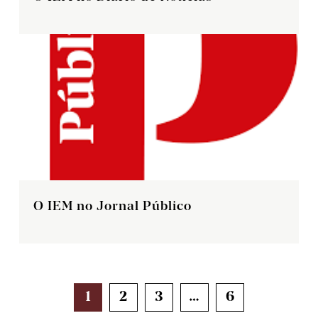
O IEM no Jornal Público
NAVEGAÇÃO
1
2
3
…
6
DE