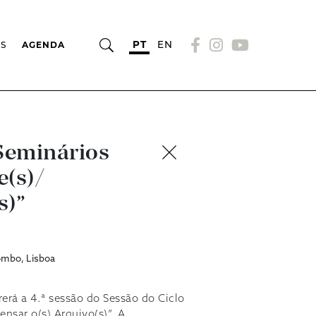
PT
EN
OS
AGENDA
 Seminários
e(s)/
s)”
ombo, Lisboa
rerá a 4.ª sessão do Sessão do Ciclo
nsar o(s) Arquivo(s)”. A