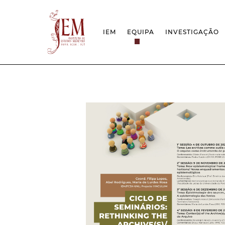
IEM
EQUIPA
INVESTIGAÇÃO
MISSÃO
PROJETOS
ESTRUTURA
REDES
GRUPOS DE INVESTIGAÇÃO
PROTOCOLOS
EMPREGO CIENTÍFICO
CÁTEDRA UNE
DOCUMENTAÇÃO
PRÉMIOS & IN
PROJETO ESTRATÉGICO
RELATÓRIOS FCT
QUESTÕES DE ASSÉDIO E ÉTICA