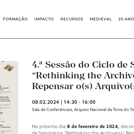
FORMAÇÃO
IMPACTO
RECURSOS
MEDIEVAL
20 AN
MASSIVE OPEN ONLINE COURSES
FACTOS & NÚMEROS
REVISTA MEDIEVALISTA
OFERTA CURRICULAR FCSH
EXPOSIÇÕES
PUBLICAÇÕES
DOUTORAMENTO EM ESTUDOS
FORMAÇÃO ESPECIALIZADA
BASES DE DADOS
MEDIEVAIS
SCO
SEMINÁRIO DE ESTUDOS
IEM GEOPORTAL
ESCOLA DE OUTONO
MEDIEVAIS
CENTIVOS
BIBLIOGRAFIAS E CRONOLOGIAS
FORMAÇÃO AO LONGO DA VIDA
CONFERÊNCIA IEM
4.ª Sessão do Ciclo de
BIBLIOTECA DIGITAL
– CLK
IEM NOS MEDIA
BIBLIOTECA IEM
“Rethinking the Archiv
FORMAÇÃO INTERNA
ARQUIVO DE EVENTOS
INFRAESTRUTURA ROSSIO
INSTALAÇÕES IEM
Repensar o(s) Arquivo(
08.02.2024 | 14:30 - 16:00
Sala de Conferências, Arquivo Nacional da Torre do T
No próximo dia
8 de fevereiro de 2024,
decor
de Seminários “Rethinking the Archive(s)/ Repe