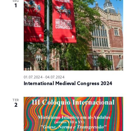
SEG
1
01.07.2024
-
04.07.2024
International Medieval Congress 2024
TER
2