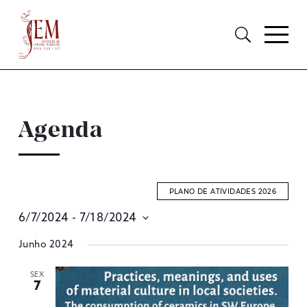
Agenda
PLANO DE ATIVIDADES 2026
6/7/2024
 - 
7/18/2024
E
Selecione
Junho 2024
S
data
A
SEX
7
V