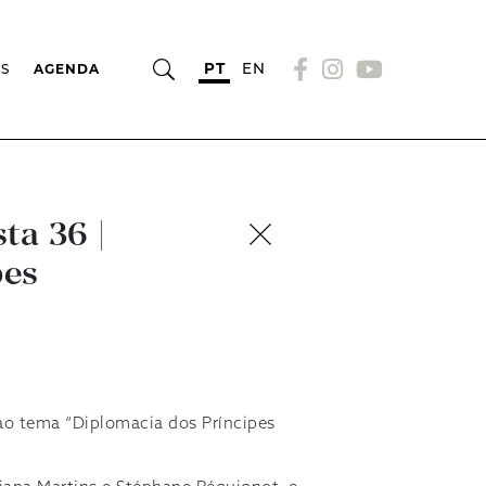
PT
EN
OS
AGENDA
ta 36 |
pes
ao tema “Diplomacia dos Príncipes