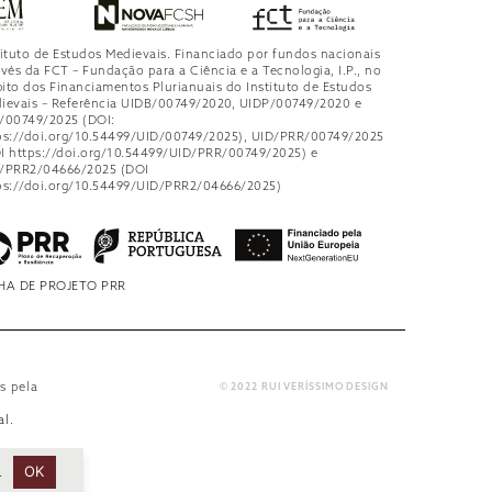
tituto de Estudos Medievais. Financiado por fundos nacionais
avés da FCT – Fundação para a Ciência e a Tecnologia, I.P., no
ito dos Financiamentos Plurianuais do Instituto de Estudos
ievais – Referência UIDB/00749/2020, UIDP/00749/2020 e
/00749/2025 (DOI:
ps://doi.org/10.54499/UID/00749/2025), UID/PRR/00749/2025
I https://doi.org/10.54499/UID/PRR/00749/2025) e
/PRR2/04666/2025 (DOI
ps://doi.org/10.54499/UID/PRR2/04666/2025)
HA DE PROJETO PRR
s pela
© 2022 RUI VERÍSSIMO DESIGN
al
.
OK
.