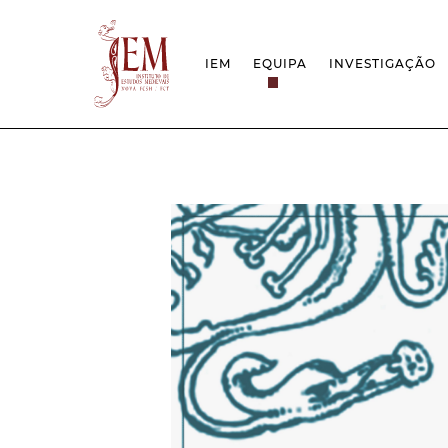
IEM
EQUIPA
INVESTIGAÇÃO
MISSÃO
PROJETOS
ESTRUTURA
REDES
GRUPOS DE INVESTIGAÇÃO
PROTOCOLOS
EMPREGO CIENTÍFICO
CÁTEDRA UNE
DOCUMENTAÇÃO
PRÉMIOS & IN
PROJETO ESTRATÉGICO
RELATÓRIOS FCT
QUESTÕES DE ASSÉDIO E ÉTICA