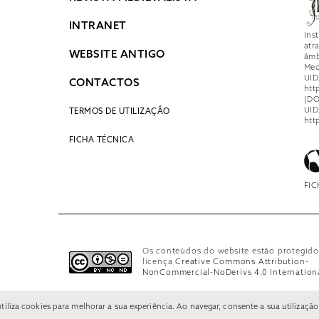
INTRANET
Ins
atr
WEBSITE ANTIGO
âmb
Med
UID
CONTACTOS
htt
(DO
UID
TERMOS DE UTILIZAÇÃO
htt
FICHA TÉCNICA
FIC
Os conteúdos do website estão protegido
licença
Creative Commons Attribution-
NonCommercial-NoDerivs 4.0 Internation
 utiliza cookies para melhorar a sua experiência. Ao navegar, consente a sua utilização