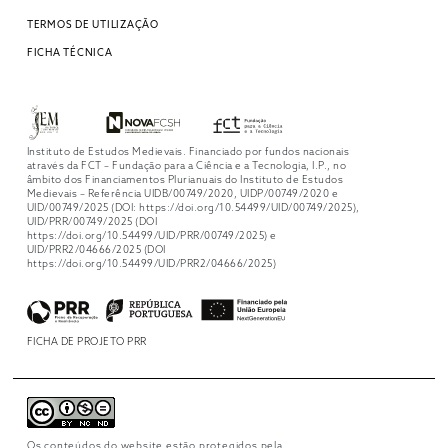
TERMOS DE UTILIZAÇÃO
FICHA TÉCNICA
Instituto de Estudos Medievais. Financiado por fundos nacionais
através da FCT – Fundação para a Ciência e a Tecnologia, I.P., no
âmbito dos Financiamentos Plurianuais do Instituto de Estudos
Medievais – Referência UIDB/00749/2020, UIDP/00749/2020 e
UID/00749/2025 (DOI: https://doi.org/10.54499/UID/00749/2025),
UID/PRR/00749/2025 (DOI
https://doi.org/10.54499/UID/PRR/00749/2025) e
UID/PRR2/04666/2025 (DOI
https://doi.org/10.54499/UID/PRR2/04666/2025)
FICHA DE PROJETO PRR
Os conteúdos do website estão protegidos pela