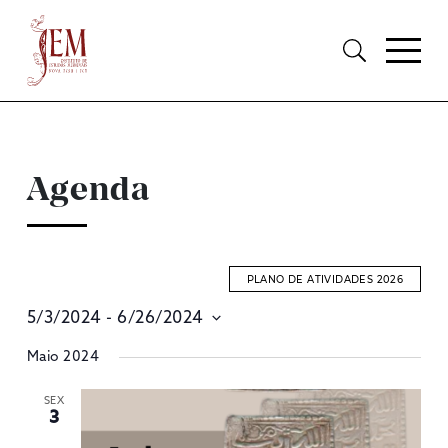
Agenda
PLANO DE ATIVIDADES 2026
5/3/2024
 - 
6/26/2024
E
Selecione
Maio 2024
S
data
A
SEX
3
V