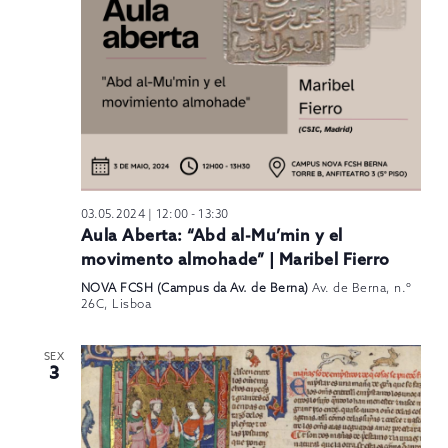
N
03.05.2024 | 12:00
-
13:30
Aula Aberta: “Abd al-Mu’min y el
movimento almohade” | Maribel Fierro
NOVA FCSH (Campus da Av. de Berna)
Av. de Berna, n.º
26C, Lisboa
SEX
3