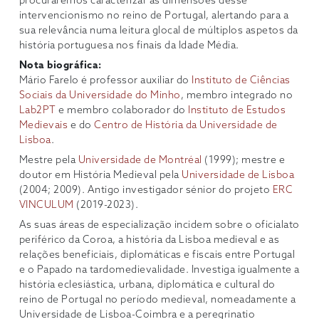
procuraremos caracterizar as dimensões desse
intervencionismo no reino de Portugal, alertando para a
sua relevância numa leitura glocal de múltiplos aspetos da
história portuguesa nos finais da Idade Média.
Nota biográfica:
Mário Farelo é professor auxiliar do
Instituto de Ciências
Sociais da Universidade do Minho
, membro integrado no
Lab2PT
e membro colaborador do
Instituto de Estudos
Medievais
e do
Centro de História da Universidade de
Lisboa
.
Mestre pela
Universidade de Montréal
(1999); mestre e
doutor em História Medieval pela
Universidade de Lisboa
(2004; 2009). Antigo investigador sénior do projeto
ERC
VINCULUM
(2019-2023).
As suas áreas de especialização incidem sobre o oficialato
periférico da Coroa, a história da Lisboa medieval e as
relações beneficiais, diplomáticas e fiscais entre Portugal
e o Papado na tardomedievalidade. Investiga igualmente a
história eclesiástica, urbana, diplomática e cultural do
reino de Portugal no período medieval, nomeadamente a
Universidade de Lisboa-Coimbra e a peregrinatio