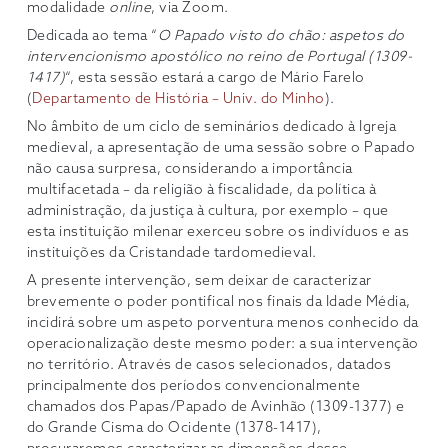
modalidade
online
, via Zoom.
Dedicada ao tema “
O Papado visto do chão: aspetos do
intervencionismo apostólico no reino de Portugal (1309-
1417)
“, esta sessão estará a cargo de Mário Farelo
(
Departamento de História – Univ. do Minho
).
No âmbito de um ciclo de seminários dedicado à Igreja
medieval, a apresentação de uma sessão sobre o Papado
não causa surpresa, considerando a importância
multifacetada – da religião à fiscalidade, da política à
administração, da justiça à cultura, por exemplo – que
esta instituição milenar exerceu sobre os indivíduos e as
instituições da Cristandade tardomedieval.
A presente intervenção, sem deixar de caracterizar
brevemente o poder pontifical nos finais da Idade Média,
incidirá sobre um aspeto porventura menos conhecido da
operacionalização deste mesmo poder: a sua intervenção
no território. Através de casos selecionados, datados
principalmente dos períodos convencionalmente
chamados dos Papas/Papado de Avinhão (1309-1377) e
do Grande Cisma do Ocidente (1378-1417),