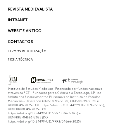
REVISTA MEDIEVALISTA
INTRANET
WEBSITE ANTIGO
CONTACTOS
TERMOS DE UTILIZAÇÃO
FICHA TÉCNICA
Instituto de Estudos Medievais. Financiado por fundos nacionais
através da FCT – Fundação para a Ciência e a Tecnologia, I.P., no
âmbito dos Financiamentos Plurianuais do Instituto de Estudos
Medievais – Referência UIDB/00749/2020, UIDP/00749/2020 e
UID/00749/2025 (DOI: https://doi.org/10.54499/UID/00749/2025),
UID/PRR/00749/2025 (DOI
https://doi.org/10.54499/UID/PRR/00749/2025) e
UID/PRR2/04666/2025 (DOI
https://doi.org/10.54499/UID/PRR2/04666/2025)