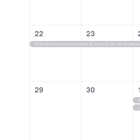
1
1
22
23
evento,
evento,
IX Conferência Internacional da Society for the Mediev
0
0
29
30
eventos,
eventos,