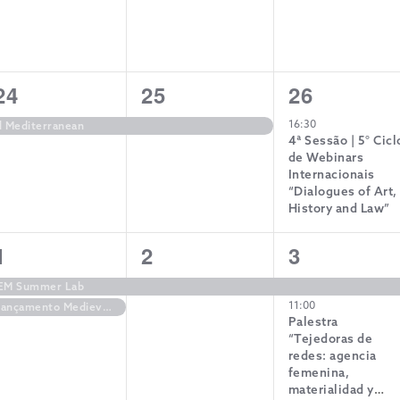
1
1
1
24
25
26
evento,
evento,
evento,
16:30
al Mediterranean
4ª Sessão | 5° Cicl
de Webinars
Internacionais
“Dialogues of Art,
History and Law”
2
1
2
1
2
3
eventos,
evento,
eventos,
IEM Summer Lab
11:00
Lançamento Medievalista – nº 40
Palestra
“Tejedoras de
redes: agencia
femenina,
materialidad y