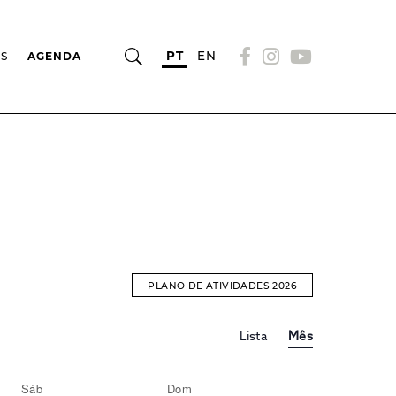
PT
EN
OS
AGENDA
PLANO DE ATIVIDADES 2026
Evento
EVENTOS
Lista
Mês
Views
Navigation
SEARCH
Sáb
Dom