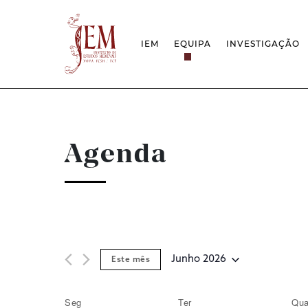
IEM
EQUIPA
INVESTIGAÇÃO
MISSÃO
PROJETOS
ESTRUTURA
REDES
GRUPOS DE INVESTIGAÇÃO
PROTOCOLOS
EMPREGO CIENTÍFICO
CÁTEDRA UNE
DOCUMENTAÇÃO
PRÉMIOS & IN
Agenda
PROJETO ESTRATÉGICO
RELATÓRIOS FCT
QUESTÕES DE ASSÉDIO E ÉTICA
Junho 2026
Este mês
Selecione
data
Seg
Ter
Qu