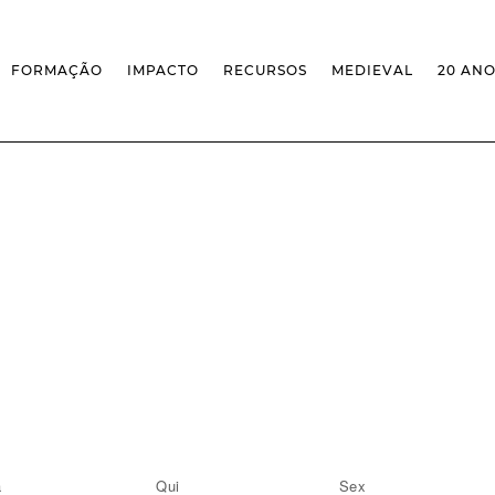
FORMAÇÃO
IMPACTO
RECURSOS
MEDIEVAL
20 AN
MASSIVE OPEN ONLINE COURSES
FACTOS & NÚMEROS
REVISTA MEDIEVALISTA
OFERTA CURRICULAR FCSH
EXPOSIÇÕES
PUBLICAÇÕES
DOUTORAMENTO EM ESTUDOS
FORMAÇÃO ESPECIALIZADA
BASES DE DADOS
MEDIEVAIS
SCO
SEMINÁRIO DE ESTUDOS
IEM GEOPORTAL
ESCOLA DE OUTONO
MEDIEVAIS
CENTIVOS
BIBLIOGRAFIAS E CRONOLOGIAS
FORMAÇÃO AO LONGO DA VIDA
CONFERÊNCIA IEM
BIBLIOTECA DIGITAL
– CLK
IEM NOS MEDIA
BIBLIOTECA IEM
FORMAÇÃO INTERNA
ARQUIVO DE EVENTOS
INFRAESTRUTURA ROSSIO
INSTALAÇÕES IEM
a
Qui
Sex