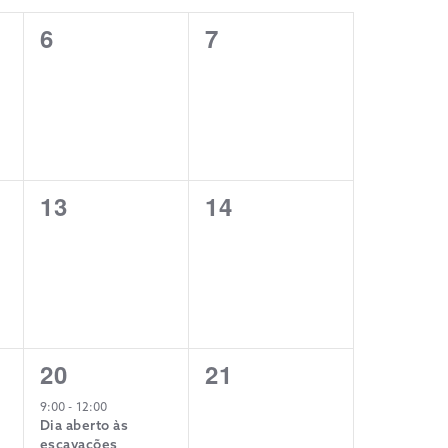
AND
0
0
6
7
eventos,
eventos,
VIEWS
NAVIGATION
0
0
13
14
eventos,
eventos,
1
0
20
21
evento,
eventos,
9:00
-
12:00
Dia aberto às
escavações