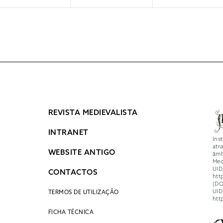
transculturalidad”
REVISTA MEDIEVALISTA
INTRANET
Ins
atr
WEBSITE ANTIGO
âmb
Med
UID
CONTACTOS
htt
(DO
UID
TERMOS DE UTILIZAÇÃO
htt
FICHA TÉCNICA