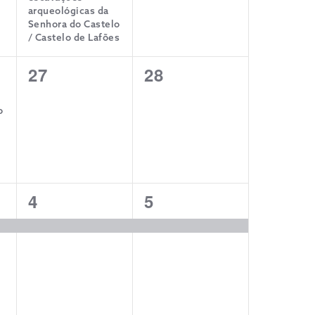
arqueológicas da
Senhora do Castelo
/ Castelo de Lafões
0
0
27
28
eventos,
eventos,
o
1
1
4
5
evento,
evento,