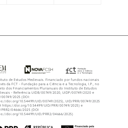
tituto de Estudos Medievais. Financiado por fundos nacionais
avés da FCT – Fundação para a Ciência e a Tecnologia, I.P., no
ito dos Financiamentos Plurianuais do Instituto de Estudos
ievais – Referência UIDB/00749/2020, UIDP/00749/2020 e
/00749/2025 (DOI:
ps://doi.org/10.54499/UID/00749/2025), UID/PRR/00749/2025
I https://doi.org/10.54499/UID/PRR/00749/2025) e
/PRR2/04666/2025 (DOI
ps://doi.org/10.54499/UID/PRR2/04666/2025)