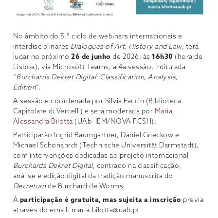
No âmbito do 5.º ciclo de webinars internacionais e
interdisciplinares
Dialogues of Art, History and Law
, terá
lugar no próximo
26 de junho
de 2026, às
16h30
(hora de
Lisboa), via Microsoft Teams, a 4a sessão, intitulada
“
Burchards Dekret Digital: Classification, Analysis,
Edition
”.
A sessão é coordenada por Silvia Faccin (Biblioteca
Capitolare di Vercelli) e será moderada por
Maria
Alessandra Bilotta
(UAb–IEM/NOVA FCSH).
Participarão Ingrid Baumgärtner, Daniel Gneckow e
Michael Schonahrdt (Technische Universität Darmstadt),
com intervenções dedicadas ao projeto internacional
Burchards Dekret Digital
, centrado na classificação,
análise e edição digital da tradição manuscrita do
Decretum
de Burchard de Worms.
A
participação é gratuita, mas sujeita a inscrição
prévia
através do email: maria.bilotta@uab.pt