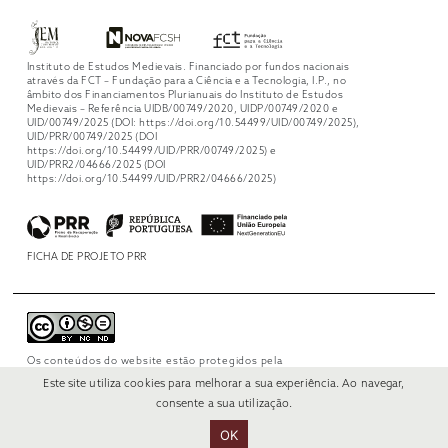
Instituto de Estudos Medievais. Financiado por fundos nacionais
através da FCT – Fundação para a Ciência e a Tecnologia, I.P., no
âmbito dos Financiamentos Plurianuais do Instituto de Estudos
Medievais – Referência UIDB/00749/2020, UIDP/00749/2020 e
UID/00749/2025 (DOI: https://doi.org/10.54499/UID/00749/2025),
UID/PRR/00749/2025 (DOI
https://doi.org/10.54499/UID/PRR/00749/2025) e
UID/PRR2/04666/2025 (DOI
https://doi.org/10.54499/UID/PRR2/04666/2025)
FICHA DE PROJETO PRR
Os conteúdos do website estão protegidos pela
licença
Creative Commons Attribution-
Este site utiliza cookies para melhorar a sua experiência. Ao navegar,
NonCommercial-NoDerivs 4.0 International
.
consente a sua utilização.
OK
© 2022 RUI VERÍSSIMO DESIGN