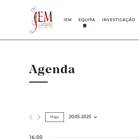
IEM
EQUIPA
INVESTIGAÇÃO
MISSÃO
PROJETOS
ESTRUTURA
REDES
GRUPOS DE INVESTIGAÇÃO
PROTOCOLOS
EMPREGO CIENTÍFICO
CÁTEDRA UNE
DOCUMENTAÇÃO
PRÉMIOS & IN
Agenda
PROJETO ESTRATÉGICO
RELATÓRIOS FCT
QUESTÕES DE ASSÉDIO E ÉTICA
20.05.2025
Hoje
Selecione
data
16:00