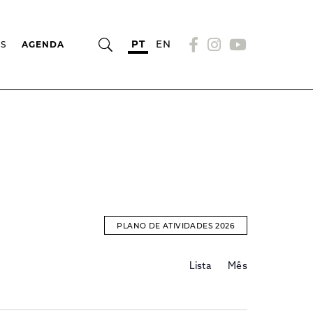
PT
EN
OS
AGENDA
PLANO DE ATIVIDADES 2026
Evento
EVENTOS
Lista
Mês
Views
Navigation
SEARCH