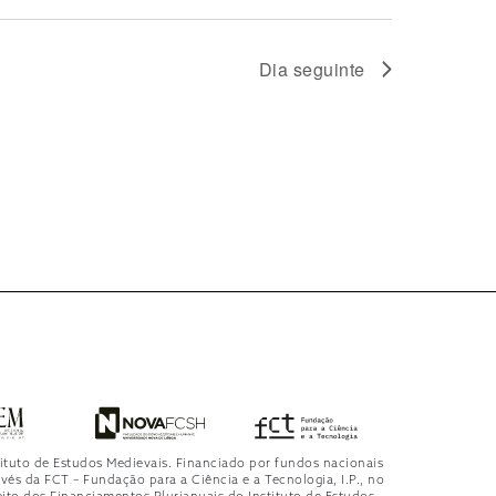
Dia seguinte
tituto de Estudos Medievais. Financiado por fundos nacionais
avés da FCT – Fundação para a Ciência e a Tecnologia, I.P., no