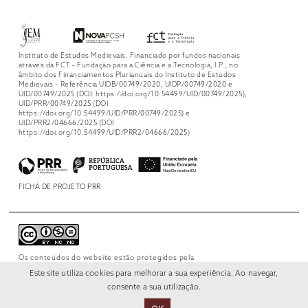
Instituto de Estudos Medievais. Financiado por fundos nacionais
através da FCT – Fundação para a Ciência e a Tecnologia, I.P., no
âmbito dos Financiamentos Plurianuais do Instituto de Estudos
Medievais – Referência UIDB/00749/2020, UIDP/00749/2020 e
UID/00749/2025 (DOI: https://doi.org/10.54499/UID/00749/2025),
UID/PRR/00749/2025 (DOI
https://doi.org/10.54499/UID/PRR/00749/2025) e
UID/PRR2/04666/2025 (DOI
https://doi.org/10.54499/UID/PRR2/04666/2025)
FICHA DE PROJETO PRR
Os conteúdos do website estão protegidos pela
licença
Creative Commons Attribution-
Este site utiliza cookies para melhorar a sua experiência. Ao navegar,
NonCommercial-NoDerivs 4.0 International
.
consente a sua utilização.