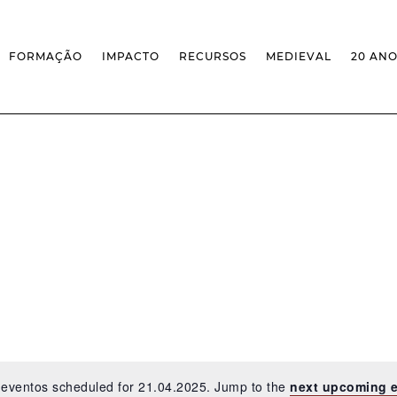
FORMAÇÃO
IMPACTO
RECURSOS
MEDIEVAL
20 AN
MASSIVE OPEN ONLINE COURSES
FACTOS & NÚMEROS
REVISTA MEDIEVALISTA
OFERTA CURRICULAR FCSH
EXPOSIÇÕES
PUBLICAÇÕES
DOUTORAMENTO EM ESTUDOS
FORMAÇÃO ESPECIALIZADA
BASES DE DADOS
MEDIEVAIS
SCO
SEMINÁRIO DE ESTUDOS
IEM GEOPORTAL
ESCOLA DE OUTONO
MEDIEVAIS
CENTIVOS
BIBLIOGRAFIAS E CRONOLOGIAS
FORMAÇÃO AO LONGO DA VIDA
CONFERÊNCIA IEM
BIBLIOTECA DIGITAL
– CLK
IEM NOS MEDIA
BIBLIOTECA IEM
FORMAÇÃO INTERNA
ARQUIVO DE EVENTOS
INFRAESTRUTURA ROSSIO
INSTALAÇÕES IEM
eventos scheduled for 21.04.2025. Jump to the
next upcoming 