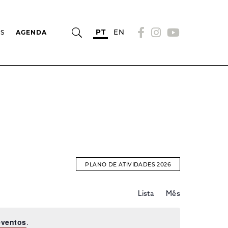
PT
EN
OS
AGENDA
PLANO DE ATIVIDADES 2026
Evento
EVENTOS
Lista
Mês
Views
Navigation
SEARCH
eventos
.