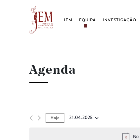
IEM
EQUIPA
INVESTIGAÇÃO
MISSÃO
PROJETOS
ESTRUTURA
REDES
GRUPOS DE INVESTIGAÇÃO
PROTOCOLOS
EMPREGO CIENTÍFICO
CÁTEDRA UNE
DOCUMENTAÇÃO
PRÉMIOS & IN
Agenda
PROJETO ESTRATÉGICO
RELATÓRIOS FCT
QUESTÕES DE ASSÉDIO E ÉTICA
21.04.2025
Hoje
Selecione
data
No 