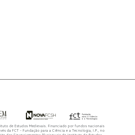
tituto de Estudos Medievais. Financiado por fundos nacionais
avés da FCT – Fundação para a Ciência e a Tecnologia, I.P., no