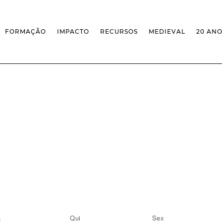
FORMAÇÃO
IMPACTO
RECURSOS
MEDIEVAL
20 AN
MASSIVE OPEN ONLINE COURSES
FACTOS & NÚMEROS
REVISTA MEDIEVALISTA
OFERTA CURRICULAR FCSH
EXPOSIÇÕES
PUBLICAÇÕES
DOUTORAMENTO EM ESTUDOS
FORMAÇÃO ESPECIALIZADA
BASES DE DADOS
MEDIEVAIS
SCO
SEMINÁRIO DE ESTUDOS
IEM GEOPORTAL
ESCOLA DE OUTONO
MEDIEVAIS
CENTIVOS
BIBLIOGRAFIAS E CRONOLOGIAS
FORMAÇÃO AO LONGO DA VIDA
CONFERÊNCIA IEM
BIBLIOTECA DIGITAL
– CLK
IEM NOS MEDIA
BIBLIOTECA IEM
FORMAÇÃO INTERNA
ARQUIVO DE EVENTOS
INFRAESTRUTURA ROSSIO
INSTALAÇÕES IEM
a
Qui
Sex