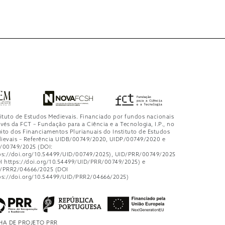
tituto de Estudos Medievais. Financiado por fundos nacionais
avés da FCT – Fundação para a Ciência e a Tecnologia, I.P., no
ito dos Financiamentos Plurianuais do Instituto de Estudos
ievais – Referência UIDB/00749/2020, UIDP/00749/2020 e
/00749/2025 (DOI:
ps://doi.org/10.54499/UID/00749/2025), UID/PRR/00749/2025
I https://doi.org/10.54499/UID/PRR/00749/2025) e
/PRR2/04666/2025 (DOI
ps://doi.org/10.54499/UID/PRR2/04666/2025)
HA DE PROJETO PRR