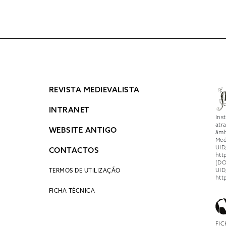
REVISTA MEDIEVALISTA
INTRANET
Ins
atr
WEBSITE ANTIGO
âmb
Med
UID
CONTACTOS
htt
(DO
UID
TERMOS DE UTILIZAÇÃO
htt
FICHA TÉCNICA
FIC