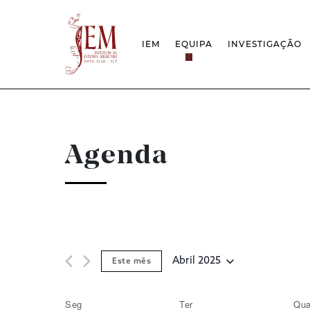
IEM
EQUIPA
INVESTIGAÇÃO
MISSÃO
PROJETOS
ESTRUTURA
REDES
GRUPOS DE INVESTIGAÇÃO
PROTOCOLOS
EMPREGO CIENTÍFICO
CÁTEDRA UNE
DOCUMENTAÇÃO
PRÉMIOS & IN
Agenda
PROJETO ESTRATÉGICO
RELATÓRIOS FCT
QUESTÕES DE ASSÉDIO E ÉTICA
Abril 2025
Este mês
Selecione
data
Seg
Ter
Qu