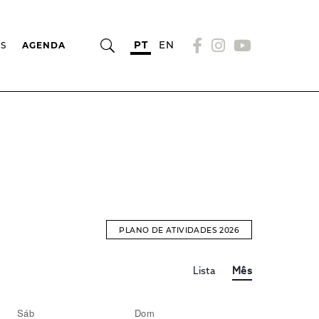
PT
EN
OS
AGENDA
PLANO DE ATIVIDADES 2026
Evento
EVENTOS
Lista
Mês
Views
Navigation
SEARCH
Sáb
Dom