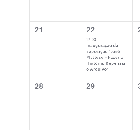
0
1
21
22
eventos,
evento,
17:00
Inauguração da
Exposição “José
Mattoso – Fazer a
História, Repensar
o Arquivo”
0
0
28
29
eventos,
eventos,