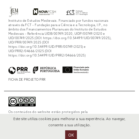
Instituto de Estudos Medievais. Financiado por fundos nacionais
através da FCT – Fundação para a Ciência e a Tecnologia, I.P., no
âmbito dos Financiamentos Plurianuais do Instituto de Estudos
Medievais – Referência UIDB/00749/2020, UIDP/00749/2020 e
UID/00749/2025 (DOI: https://doi.org/10.54499/UID/00749/2025),
UID/PRR/00749/2025 (DOI
https://doi.org/10.54499/UID/PRR/00749/2025) e
UID/PRR2/04666/2025 (DOI
https://doi.org/10.54499/UID/PRR2/04666/2025)
FICHA DE PROJETO PRR
Os conteúdos do website estão protegidos pela
licença
Creative Commons Attribution-
Este site utiliza cookies para melhorar a sua experiência. Ao navegar,
NonCommercial-NoDerivs 4.0 International
.
consente a sua utilização.
OK
© 2022 RUI VERÍSSIMO DESIGN