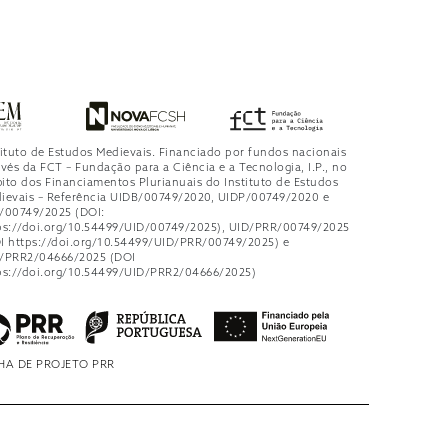
tituto de Estudos Medievais. Financiado por fundos nacionais
avés da FCT – Fundação para a Ciência e a Tecnologia, I.P., no
ito dos Financiamentos Plurianuais do Instituto de Estudos
ievais – Referência UIDB/00749/2020, UIDP/00749/2020 e
/00749/2025 (DOI:
ps://doi.org/10.54499/UID/00749/2025), UID/PRR/00749/2025
I https://doi.org/10.54499/UID/PRR/00749/2025) e
/PRR2/04666/2025 (DOI
ps://doi.org/10.54499/UID/PRR2/04666/2025)
HA DE PROJETO PRR