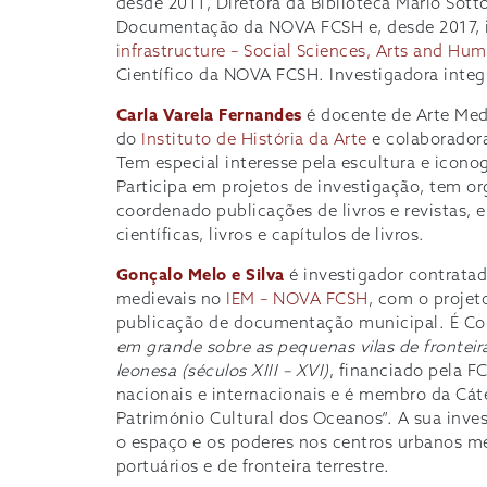
desde 2011, Diretora da Biblioteca Mário Sot
Documentação da NOVA FCSH e, desde 2017, i
infrastructure – Social Sciences, Arts and Hum
Científico da NOVA FCSH. Investigadora inte
Carla Varela Fernandes
é docente de Arte Med
do
Instituto de História da Arte
e colaborador
Tem especial interesse pela escultura e icono
Participa em projetos de investigação, tem or
coordenado publicações de livros e revistas, 
científicas, livros e capítulos de livros.
Gonçalo Melo e Silva
é investigador contratad
medievais no
IEM – NOVA FCSH
, com o proje
publicação de documentação municipal. É Co
em grande sobre as pequenas vilas de fronteir
leonesa (séculos XIII – XVI)
, financiado pela F
nacionais e internacionais e é membro da 
Património Cultural dos Oceanos”. A sua inves
o espaço e os poderes nos centros urbanos m
portuários e de fronteira terrestre.