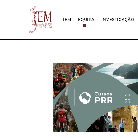
IEM
EQUIPA
INVESTIGAÇÃO
MISSÃO
PROJETOS
ESTRUTURA
REDES
GRUPOS DE INVESTIGAÇÃO
PROTOCOLOS
EMPREGO CIENTÍFICO
CÁTEDRA UNE
DOCUMENTAÇÃO
PRÉMIOS & IN
PROJETO ESTRATÉGICO
RELATÓRIOS FCT
QUESTÕES DE ASSÉDIO E ÉTICA