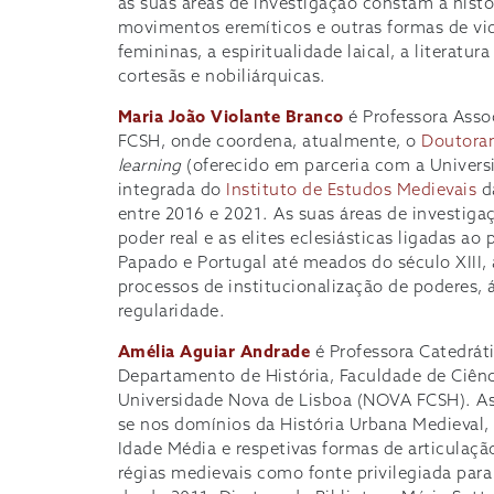
as suas áreas de investigação constam a histór
movimentos eremíticos e outras formas de vid
femininas, a espiritualidade laical, a literatur
cortesãs e nobiliárquicas.
Maria João Violante Branco
é Professora Asso
FCSH, onde coordena, atualmente, o
Doutora
learning
(oferecido em parceria com a Universi
integrada do
Instituto de Estudos Medievais
da
entre 2016 e 2021. As suas áreas de investiga
poder real e as elites eclesiásticas ligadas ao 
Papado e Portugal até meados do século XIII, 
processos de institucionalização de poderes
regularidade.
Amélia Aguiar Andrade
é Professora Catedráti
Departamento de História, Faculdade de Ciên
Universidade Nova de Lisboa (NOVA FCSH). As
se nos domínios da História Urbana Medieval,
Idade Média e respetivas formas de articulaçã
régias medievais como fonte privilegiada para