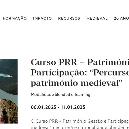
FORMAÇÃO
IMPACTO
RECURSOS
MEDIEVAL
20 AN
MASSIVE OPEN ONLINE COURSES
FACTOS & NÚMEROS
REVISTA MEDIEVALISTA
OFERTA CURRICULAR FCSH
EXPOSIÇÕES
PUBLICAÇÕES
DOUTORAMENTO EM ESTUDOS
FORMAÇÃO ESPECIALIZADA
BASES DE DADOS
MEDIEVAIS
SCO
SEMINÁRIO DE ESTUDOS
IEM GEOPORTAL
ESCOLA DE OUTONO
MEDIEVAIS
CENTIVOS
BIBLIOGRAFIAS E CRONOLOGIAS
FORMAÇÃO AO LONGO DA VIDA
CONFERÊNCIA IEM
Curso PRR – Patrimóni
BIBLIOTECA DIGITAL
– CLK
IEM NOS MEDIA
BIBLIOTECA IEM
Participação: “Percurs
FORMAÇÃO INTERNA
ARQUIVO DE EVENTOS
INFRAESTRUTURA ROSSIO
INSTALAÇÕES IEM
património medieval”
Modalidade blended e-learning
06.01.2025 - 11.01.2025
O Curso PRR – Património Gestão e Participaç
medieval” decorrerá em modalidade blended e-