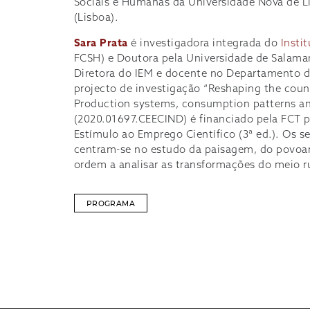
Sociais e Humanas da Universidade Nova de L
(Lisboa).
Sara Prata
é investigadora integrada do
Insti
FCSH) e Doutora pela Universidade de Salama
Diretora do IEM e docente no Departamento 
projecto de investigação “Reshaping the count
Production systems, consumption patterns an
(2020.01697.CEECIND) é financiado pela FCT p
Estímulo ao Emprego Científico (3ª ed.). Os s
centram-se no estudo da paisagem, do povoa
ordem a analisar as transformações do meio ru
PROGRAMA