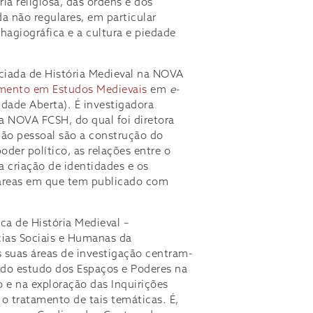
ia religiosa, das ordens e dos
a não regulares, em particular
a hagiográfica e a cultura e piedade
ciada de História Medieval na NOVA
mento em Estudos Medievais
em
e-
dade Aberta). É investigadora
 NOVA FCSH, do qual foi diretora
ção pessoal são a construção do
poder político, as relações entre o
a criação de identidades e os
, áreas em que tem publicado com
ca de História Medieval –
cias Sociais e Humanas da
 suas áreas de investigação centram-
 do estudo dos Espaços e Poderes na
o e na exploração das Inquirições
 o tratamento de tais temáticas. É,