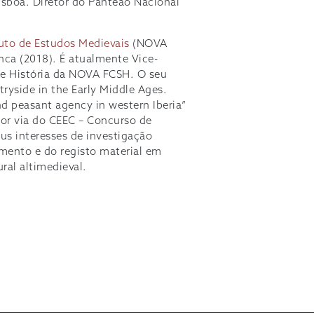
isboa. Diretor do Panteão Nacional
tuto de Estudos Medievais
(NOVA
nca (2018). É atualmente Vice-
de História da NOVA FCSH. O seu
ryside in the Early Middle Ages.
d peasant agency in western Iberia”
or via do CEEC – Concurso de
eus interesses de investigação
mento e do registo material em
ral altimedieval.