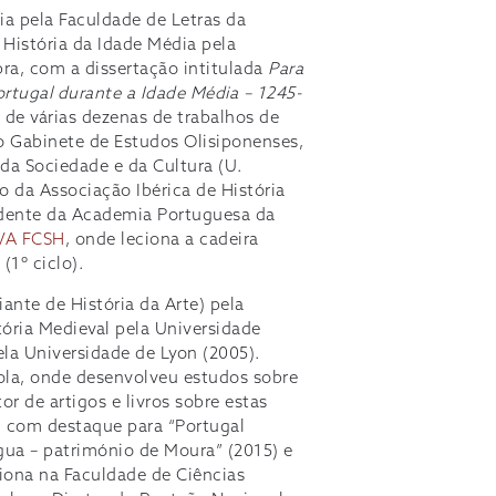
ia pela Faculdade de Letras da
 História da Idade Média pela
ra, com a dissertação intitulada
Para
rtugal durante a Idade Média – 1245-
 de várias dezenas de trabalhos de
do Gabinete de Estudos Olisiponenses,
da Sociedade e da Cultura (U.
 da Associação Ibérica de História
ondente da Academia Portuguesa da
VA FCSH
, onde leciona a cadeira
(1º ciclo).
iante de História da Arte) pela
tória Medieval pela Universidade
ela Universidade de Lyon (2005).
la, onde desenvolveu estudos sobre
or de artigos e livros sobre estas
, com destaque para “Portugal
Água – património de Moura” (2015) e
ciona na Faculdade de Ciências