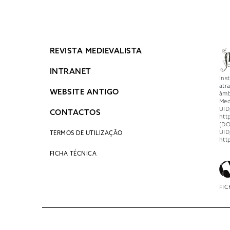
REVISTA MEDIEVALISTA
INTRANET
Ins
atr
WEBSITE ANTIGO
âmb
Med
UID
CONTACTOS
htt
(DO
UID
TERMOS DE UTILIZAÇÃO
htt
FICHA TÉCNICA
FIC