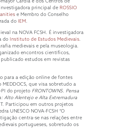
tomayor Cardia e dos Centros de
nvestigadora principal de
ROSSIO
anities
e Membro do Conselho
grada do
IEM
.
ieval na NOVA FCSH. É investigadora
a do
Instituto de Estudos Medievais
.
grafia medievais e pela museologia.
ganizado encontros científicos,
e publicado estudos em revistas
o para a edição online de fontes
to MEDDOCS, que visa sobretudo a
-PI do projeto
FRONTOWNS. Pensa
a: Alto Alentejo e Alta Extremadura
CT. Participou em outros projetos
Cátedra UNESCO NOVA-FCSH “O
tigação centra-se nas relações entre
edievais portugueses, sobretudo os