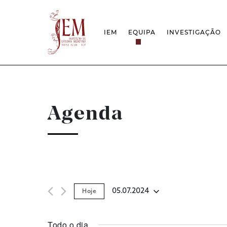
IEM
EQUIPA
INVESTIGAÇÃO
MISSÃO
PROJETOS
ESTRUTURA
REDES
GRUPOS DE INVESTIGAÇÃO
PROTOCOLOS
EMPREGO CIENTÍFICO
CÁTEDRA UNE
DOCUMENTAÇÃO
PRÉMIOS & IN
Agenda
PROJETO ESTRATÉGICO
RELATÓRIOS FCT
QUESTÕES DE ASSÉDIO E ÉTICA
05.07.2024
Hoje
Selecione
data
Todo o dia