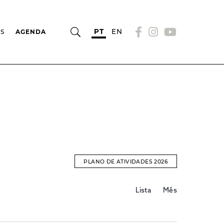
PT
EN
OS
AGENDA
PLANO DE ATIVIDADES 2026
Evento
EVENTOS
Lista
Mês
Views
Navigation
SEARCH