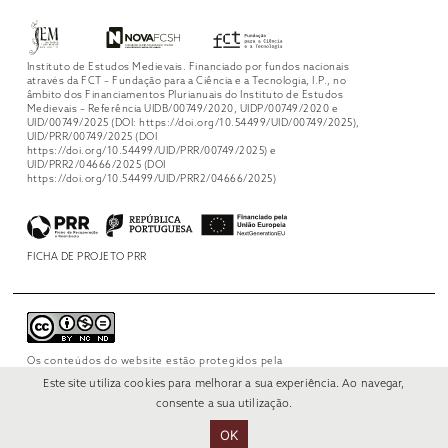
Instituto de Estudos Medievais. Financiado por fundos nacionais
através da FCT – Fundação para a Ciência e a Tecnologia, I.P., no
âmbito dos Financiamentos Plurianuais do Instituto de Estudos
Medievais – Referência UIDB/00749/2020, UIDP/00749/2020 e
UID/00749/2025 (DOI: https://doi.org/10.54499/UID/00749/2025),
UID/PRR/00749/2025 (DOI
https://doi.org/10.54499/UID/PRR/00749/2025) e
UID/PRR2/04666/2025 (DOI
https://doi.org/10.54499/UID/PRR2/04666/2025)
FICHA DE PROJETO PRR
Os conteúdos do website estão protegidos pela
licença
Creative Commons Attribution-
Este site utiliza cookies para melhorar a sua experiência. Ao navegar,
NonCommercial-NoDerivs 4.0 International
.
consente a sua utilização.
OK
© 2022 RUI VERÍSSIMO DESIGN