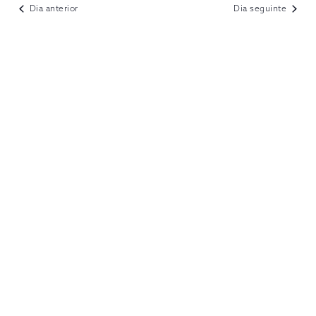
VIEWS
Dia anterior
Dia seguinte
NAVIGATION