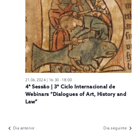
N
21.06.2024 | 16:30
-
18:00
4ª Sessão | 3º Ciclo Internacional de
Webinars “Dialogues of Art, History and
Law”
Dia anterior
Dia seguinte