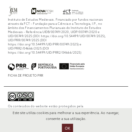
Instituto de Estudos Medievais. Financiado por fundos nacionais
através da FCT – Fundação para a Ciência e a Tecnologia, I.P., no
âmbito dos Financiamentos Plurianuais do Instituto de Estudos
Medievais – Referência UIDB/00749/2020, UIDP/00749/2020 e
UID/00749/2025 (DOI: https://doi.org/10.54499/UID/00749/2025),
UID/PRR/00749/2025 (DOI
https://doi.org/10.54499/UID/PRR/00749/2025) e
UID/PRR2/04666/2025 (DOI
https://doi.org/10.54499/UID/PRR2/04666/2025)
FICHA DE PROJETO PRR
Os conteúdos do website estão protegidos pela
licença
Creative Commons Attribution-
Este site utiliza cookies para melhorar a sua experiência. Ao navegar,
NonCommercial-NoDerivs 4.0 International
.
consente a sua utilização.
OK
© 2022 RUI VERÍSSIMO DESIGN