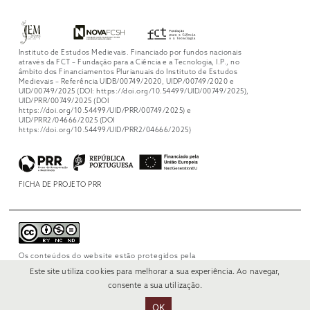
Instituto de Estudos Medievais. Financiado por fundos nacionais
através da FCT – Fundação para a Ciência e a Tecnologia, I.P., no
âmbito dos Financiamentos Plurianuais do Instituto de Estudos
Medievais – Referência UIDB/00749/2020, UIDP/00749/2020 e
UID/00749/2025 (DOI: https://doi.org/10.54499/UID/00749/2025),
UID/PRR/00749/2025 (DOI
https://doi.org/10.54499/UID/PRR/00749/2025) e
UID/PRR2/04666/2025 (DOI
https://doi.org/10.54499/UID/PRR2/04666/2025)
FICHA DE PROJETO PRR
Os conteúdos do website estão protegidos pela
licença
Creative Commons Attribution-
Este site utiliza cookies para melhorar a sua experiência. Ao navegar,
NonCommercial-NoDerivs 4.0 International
.
consente a sua utilização.
OK
© 2022 RUI VERÍSSIMO DESIGN