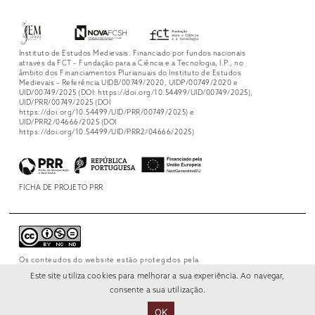
Instituto de Estudos Medievais. Financiado por fundos nacionais
através da FCT – Fundação para a Ciência e a Tecnologia, I.P., no
âmbito dos Financiamentos Plurianuais do Instituto de Estudos
Medievais – Referência UIDB/00749/2020, UIDP/00749/2020 e
UID/00749/2025 (DOI: https://doi.org/10.54499/UID/00749/2025),
UID/PRR/00749/2025 (DOI
https://doi.org/10.54499/UID/PRR/00749/2025) e
UID/PRR2/04666/2025 (DOI
https://doi.org/10.54499/UID/PRR2/04666/2025)
FICHA DE PROJETO PRR
Os conteúdos do website estão protegidos pela
licença
Creative Commons Attribution-
Este site utiliza cookies para melhorar a sua experiência. Ao navegar,
NonCommercial-NoDerivs 4.0 International
.
consente a sua utilização.
OK
© 2022 RUI VERÍSSIMO DESIGN