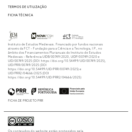
TERMOS DE UTILIZAÇÃO
FICHA TÉCNICA
Instituto de Estudos Medievais. Financiado por fundos nacionais
através da FCT – Fundação para a Ciência e a Tecnologia, I.P., no
âmbito dos Financiamentos Plurianuais do Instituto de Estudos
Medievais – Referência UIDB/00749/2020, UIDP/00749/2020 e
UID/00749/2025 (DOI: https://doi.org/10.54499/UID/00749/2025),
UID/PRR/00749/2025 (DOI
https://doi.org/10.54499/UID/PRR/00749/2025) e
UID/PRR2/04666/2025 (DOI
https://doi.org/10.54499/UID/PRR2/04666/2025)
FICHA DE PROJETO PRR
Os conteúdos do website estão protegidos pela