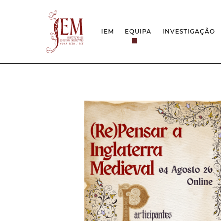
IEM
EQUIPA
INVESTIGAÇÃO
MISSÃO
PROJETOS
ESTRUTURA
REDES
GRUPOS DE INVESTIGAÇÃO
PROTOCOLOS
EMPREGO CIENTÍFICO
CÁTEDRA UNE
DOCUMENTAÇÃO
PRÉMIOS & IN
PROJETO ESTRATÉGICO
RELATÓRIOS FCT
QUESTÕES DE ASSÉDIO E ÉTICA