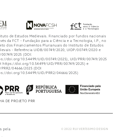
tituto de Estudos Medievais. Financiado por fundos nacionais
avés da FCT – Fundação para a Ciência e a Tecnologia, I.P., no
ito dos Financiamentos Plurianuais do Instituto de Estudos
ievais – Referência UIDB/00749/2020, UIDP/00749/2020 e
/00749/2025 (DOI:
ps://doi.org/10.54499/UID/00749/2025), UID/PRR/00749/2025
I https://doi.org/10.54499/UID/PRR/00749/2025) e
/PRR2/04666/2025 (DOI
ps://doi.org/10.54499/UID/PRR2/04666/2025)
HA DE PROJETO PRR
s pela
© 2022 RUI VERÍSSIMO DESIGN