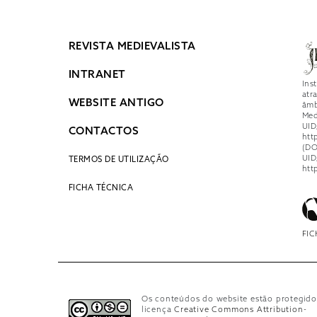
REVISTA MEDIEVALISTA
INTRANET
Ins
atr
WEBSITE ANTIGO
âmb
Med
UID
CONTACTOS
htt
(DO
UID
TERMOS DE UTILIZAÇÃO
htt
FICHA TÉCNICA
FIC
Os conteúdos do website estão protegido
licença
Creative Commons Attribution-