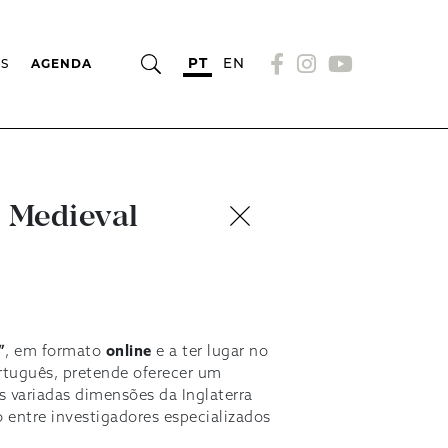
PT
EN
OS
AGENDA
a Medieval
”
, em formato
online
e a ter lugar no
rtuguês, pretende oferecer um
s variadas dimensões da Inglaterra
 entre investigadores especializados