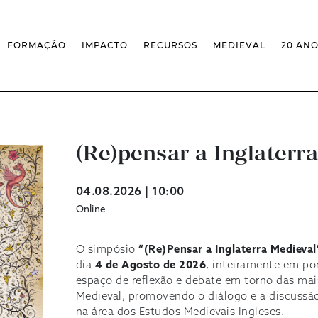
FORMAÇÃO
IMPACTO
RECURSOS
MEDIEVAL
20 AN
MASSIVE OPEN ONLINE COURSES
FACTOS & NÚMEROS
REVISTA MEDIEVALISTA
OFERTA CURRICULAR FCSH
EXPOSIÇÕES
PUBLICAÇÕES
DOUTORAMENTO EM ESTUDOS
FORMAÇÃO ESPECIALIZADA
BASES DE DADOS
MEDIEVAIS
SCO
SEMINÁRIO DE ESTUDOS
IEM GEOPORTAL
ESCOLA DE OUTONO
MEDIEVAIS
CENTIVOS
BIBLIOGRAFIAS E CRONOLOGIAS
FORMAÇÃO AO LONGO DA VIDA
CONFERÊNCIA IEM
(Re)pensar a Inglaterr
BIBLIOTECA DIGITAL
– CLK
IEM NOS MEDIA
BIBLIOTECA IEM
FORMAÇÃO INTERNA
ARQUIVO DE EVENTOS
INFRAESTRUTURA ROSSIO
04.08.2026 | 10:00
INSTALAÇÕES IEM
Online
O simpósio
“(Re)Pensar a Inglaterra Medieval
dia
4 de Agosto de 2026
, inteiramente em po
espaço de reflexão e debate em torno das mai
Medieval, promovendo o diálogo e a discussão
na área dos Estudos Medievais Ingleses.