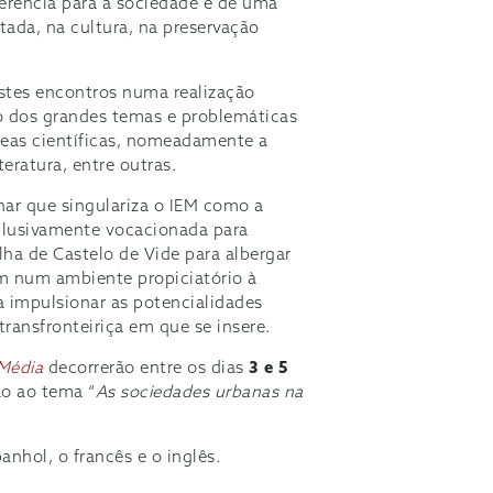
sferência para a sociedade e de uma
tada, na cultura, na preservação
estes encontros numa realização
o dos grandes temas e problemáticas
áreas científicas, nomeadamente a
iteratura, entre outras.
nar que singulariza o IEM como a
clusivamente vocacionada para
ha de Castelo de Vide para albergar
em num ambiente propiciatório à
ra impulsionar as potencialidades
 transfronteiriça em que se insere.
 Média
decorrerão entre os dias
3 e 5
ão ao tema “
As sociedades urbanas na
anhol, o francês e o inglês.