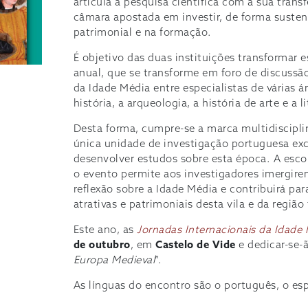
articula a pesquisa científica com a sua tran
câmara apostada em investir, de forma susten
patrimonial e na formação.
É objetivo das duas instituições transformar 
anual, que se transforme em foro de discussã
da Idade Média entre especialistas de várias 
história, a arqueologia, a história de arte e a l
Desta forma, cumpre-se a marca multidiscipli
única unidade de investigação portuguesa ex
desenvolver estudos sobre esta época. A escol
o evento permite aos investigadores imergir
reflexão sobre a Idade Média e contribuirá pa
atrativas e patrimoniais desta vila e da região
Este ano, as
Jornadas Internacionais da Idade
de outubro
, em
Castelo de Vide
e dedicar-se-
Europa Medieval
”.
As línguas do encontro são o português, o esp