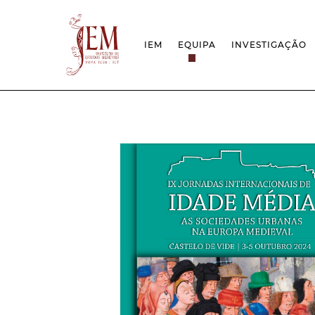
IEM
EQUIPA
INVESTIGAÇÃO
MISSÃO
PROJETOS
ESTRUTURA
REDES
GRUPOS DE INVESTIGAÇÃO
PROTOCOLOS
EMPREGO CIENTÍFICO
CÁTEDRA UNE
DOCUMENTAÇÃO
PRÉMIOS & IN
PROJETO ESTRATÉGICO
RELATÓRIOS FCT
QUESTÕES DE ASSÉDIO E ÉTICA