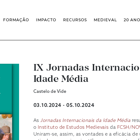
FORMAÇÃO
IMPACTO
RECURSOS
MEDIEVAL
20 AN
MASSIVE OPEN ONLINE COURSES
FACTOS & NÚMEROS
REVISTA MEDIEVALISTA
OFERTA CURRICULAR FCSH
EXPOSIÇÕES
PUBLICAÇÕES
DOUTORAMENTO EM ESTUDOS
FORMAÇÃO ESPECIALIZADA
BASES DE DADOS
MEDIEVAIS
SCO
SEMINÁRIO DE ESTUDOS
IEM GEOPORTAL
ESCOLA DE OUTONO
MEDIEVAIS
CENTIVOS
BIBLIOGRAFIAS E CRONOLOGIAS
FORMAÇÃO AO LONGO DA VIDA
CONFERÊNCIA IEM
IX Jornadas Internacio
BIBLIOTECA DIGITAL
– CLK
IEM NOS MEDIA
BIBLIOTECA IEM
Idade Média
FORMAÇÃO INTERNA
ARQUIVO DE EVENTOS
INFRAESTRUTURA ROSSIO
INSTALAÇÕES IEM
Castelo de Vide
03.10.2024 - 05.10.2024
As
Jornadas Internacionais da Idade Média
resu
o
Instituto de Estudos Medievais
da
FCSH/NO
Uniram-se, assim, as vontades e a eficácia de