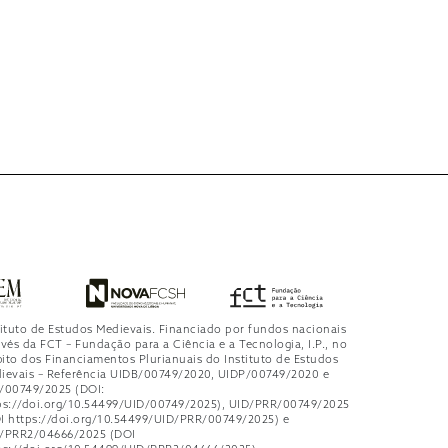
tituto de Estudos Medievais. Financiado por fundos nacionais
avés da FCT – Fundação para a Ciência e a Tecnologia, I.P., no
ito dos Financiamentos Plurianuais do Instituto de Estudos
ievais – Referência UIDB/00749/2020, UIDP/00749/2020 e
/00749/2025 (DOI:
ps://doi.org/10.54499/UID/00749/2025), UID/PRR/00749/2025
I https://doi.org/10.54499/UID/PRR/00749/2025) e
/PRR2/04666/2025 (DOI