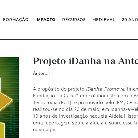
FORMAÇÃO
IMPACTO
RECURSOS
MEDIEVAL
20 AN
MASSIVE OPEN ONLINE COURSES
FACTOS & NÚMEROS
REVISTA MEDIEVALISTA
OFERTA CURRICULAR FCSH
EXPOSIÇÕES
PUBLICAÇÕES
DOUTORAMENTO EM ESTUDOS
FORMAÇÃO ESPECIALIZADA
BASES DE DADOS
MEDIEVAIS
SCO
SEMINÁRIO DE ESTUDOS
IEM GEOPORTAL
ESCOLA DE OUTONO
MEDIEVAIS
CENTIVOS
BIBLIOGRAFIAS E CRONOLOGIAS
Projeto iDanha na Ant
FORMAÇÃO AO LONGO DA VIDA
CONFERÊNCIA IEM
BIBLIOTECA DIGITAL
– CLK
IEM NOS MEDIA
BIBLIOTECA IEM
Antena 1
FORMAÇÃO INTERNA
ARQUIVO DE EVENTOS
INFRAESTRUTURA ROSSIO
INSTALAÇÕES IEM
A propósito do projeto
iDanha_Promove
, fin
Fundação “la Caixa”, em colaboração com o BP
Tecnologia (FCT), e promovido pelo IEM, CEIS
realizou-se no dia 23 de maio, em Idanha-a-Ve
10 anos de investigação naquela Aldeia Histór
uma reportagem sobre a aldeia e sobre esse t
ouvir
aqui
.