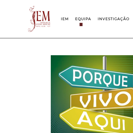
IEM
EQUIPA
INVESTIGAÇÃO
MISSÃO
PROJETOS
ESTRUTURA
REDES
GRUPOS DE INVESTIGAÇÃO
PROTOCOLOS
EMPREGO CIENTÍFICO
CÁTEDRA UNE
DOCUMENTAÇÃO
PRÉMIOS & IN
PROJETO ESTRATÉGICO
RELATÓRIOS FCT
QUESTÕES DE ASSÉDIO E ÉTICA