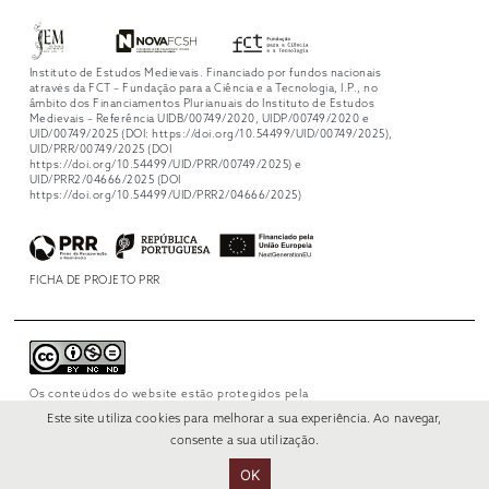
Instituto de Estudos Medievais. Financiado por fundos nacionais
através da FCT – Fundação para a Ciência e a Tecnologia, I.P., no
âmbito dos Financiamentos Plurianuais do Instituto de Estudos
Medievais – Referência UIDB/00749/2020, UIDP/00749/2020 e
UID/00749/2025 (DOI: https://doi.org/10.54499/UID/00749/2025),
UID/PRR/00749/2025 (DOI
https://doi.org/10.54499/UID/PRR/00749/2025) e
UID/PRR2/04666/2025 (DOI
https://doi.org/10.54499/UID/PRR2/04666/2025)
FICHA DE PROJETO PRR
Os conteúdos do website estão protegidos pela
licença
Creative Commons Attribution-
Este site utiliza cookies para melhorar a sua experiência. Ao navegar,
NonCommercial-NoDerivs 4.0 International
.
consente a sua utilização.
OK
© 2022 RUI VERÍSSIMO DESIGN