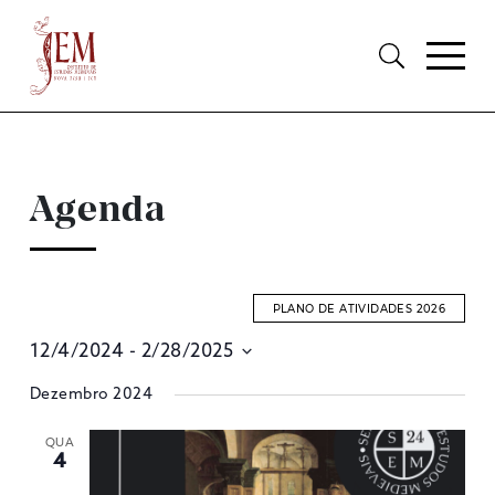
Agenda
PLANO DE ATIVIDADES 2026
12/4/2024
 - 
2/28/2025
E
Selecione
Dezembro 2024
S
data
A
QUA
4
V