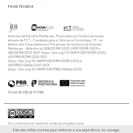
FICHA TÉCNICA
Instituto de Estudos Medievais. Financiado por fundos nacionais
através da FCT – Fundação para a Ciência e a Tecnologia, I.P., no
âmbito dos Financiamentos Plurianuais do Instituto de Estudos
Medievais – Referência UIDB/00749/2020, UIDP/00749/2020 e
UID/00749/2025 (DOI: https://doi.org/10.54499/UID/00749/2025),
UID/PRR/00749/2025 (DOI
https://doi.org/10.54499/UID/PRR/00749/2025) e
UID/PRR2/04666/2025 (DOI
https://doi.org/10.54499/UID/PRR2/04666/2025)
FICHA DE PROJETO PRR
Os conteúdos do website estão protegidos pela
licença
Creative Commons Attribution-
Este site utiliza cookies para melhorar a sua experiência. Ao navegar,
NonCommercial-NoDerivs 4.0 International
.