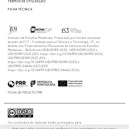
TERMOS DE UTILIZAÇÃO
FICHA TÉCNICA
Instituto de Estudos Medievais. Financiado por fundos nacionais
através da FCT – Fundação para a Ciência e a Tecnologia, I.P., no
âmbito dos Financiamentos Plurianuais do Instituto de Estudos
Medievais – Referência UIDB/00749/2020, UIDP/00749/2020 e
UID/00749/2025 (DOI: https://doi.org/10.54499/UID/00749/2025),
UID/PRR/00749/2025 (DOI
https://doi.org/10.54499/UID/PRR/00749/2025) e
UID/PRR2/04666/2025 (DOI
https://doi.org/10.54499/UID/PRR2/04666/2025)
FICHA DE PROJETO PRR
Os conteúdos do website estão protegidos pela
licença
Creative Commons Attribution-