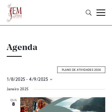
Agenda
PLANO DE ATIVIDADES 2026
1/8/2025
 - 
4/9/2025
E
Selecione
Janeiro 2025
S
data
A
QUA
8
V