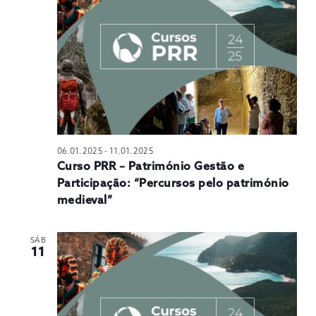
N
06.01.2025
-
11.01.2025
Curso PRR – Património Gestão e
Participação: “Percursos pelo património
medieval”
SÁB
11