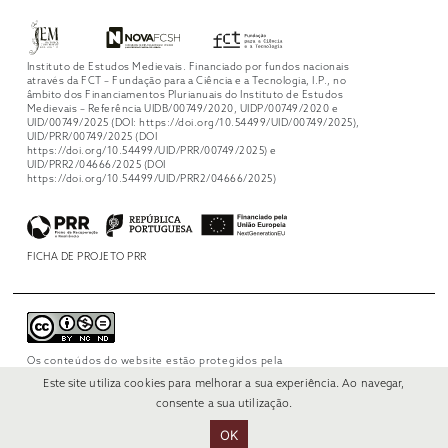
Instituto de Estudos Medievais. Financiado por fundos nacionais
através da FCT – Fundação para a Ciência e a Tecnologia, I.P., no
âmbito dos Financiamentos Plurianuais do Instituto de Estudos
Medievais – Referência UIDB/00749/2020, UIDP/00749/2020 e
UID/00749/2025 (DOI: https://doi.org/10.54499/UID/00749/2025),
UID/PRR/00749/2025 (DOI
https://doi.org/10.54499/UID/PRR/00749/2025) e
UID/PRR2/04666/2025 (DOI
https://doi.org/10.54499/UID/PRR2/04666/2025)
FICHA DE PROJETO PRR
Os conteúdos do website estão protegidos pela
licença
Creative Commons Attribution-
Este site utiliza cookies para melhorar a sua experiência. Ao navegar,
NonCommercial-NoDerivs 4.0 International
.
consente a sua utilização.
OK
© 2022 RUI VERÍSSIMO DESIGN