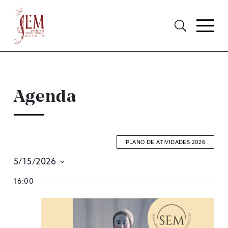
Agenda
PLANO DE ATIVIDADES 2026
5/15/2026
E
Selecione
16:00
S
data
A
V