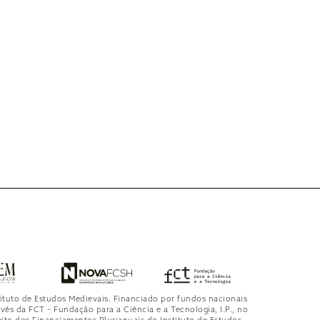
tituto de Estudos Medievais. Financiado por fundos nacionais
avés da FCT – Fundação para a Ciência e a Tecnologia, I.P., no