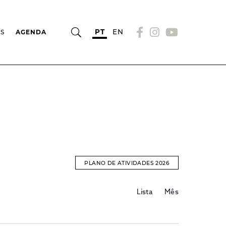
PT
EN
OS
AGENDA
PLANO DE ATIVIDADES 2026
Evento
EVENTOS
Lista
Mês
Views
Navigation
SEARCH