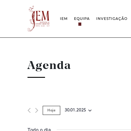
IEM
EQUIPA
INVESTIGAÇÃO
MISSÃO
PROJETOS
ESTRUTURA
REDES
GRUPOS DE INVESTIGAÇÃO
PROTOCOLOS
EMPREGO CIENTÍFICO
CÁTEDRA UNE
DOCUMENTAÇÃO
PRÉMIOS & IN
Agenda
PROJETO ESTRATÉGICO
RELATÓRIOS FCT
QUESTÕES DE ASSÉDIO E ÉTICA
30.01.2025
Hoje
Selecione
data
Todo o dia