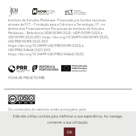
Instituto de Estudos Medievais. Financiado por fundos nacionais
através da FCT – Fundação para a Ciência e a Tecnologia, I.P., no
âmbito dos Financiamentos Plurianuais do Instituto de Estudos
Medievais – Referência UIDB/00749/2020, UIDP/00749/2020 e
UID/00749/2025 (DOI: https://doi.org/10.54499/UID/00749/2025),
UID/PRR/00749/2025 (DOI
https://doi.org/10.54499/UID/PRR/00749/2025) e
UID/PRR2/04666/2025 (DOI
https://doi.org/10.54499/UID/PRR2/04666/2025)
FICHA DE PROJETO PRR
Os conteúdos do website estão protegidos pela
licença
Creative Commons Attribution-
Este site utiliza cookies para melhorar a sua experiência. Ao navegar,
NonCommercial-NoDerivs 4.0 International
.
consente a sua utilização.
OK
© 2022 RUI VERÍSSIMO DESIGN