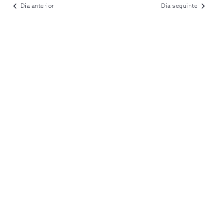
VIEWS
Dia anterior
Dia seguinte
NAVIGATION