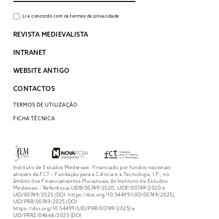
Li e concordo com os termos de privacidade
REVISTA MEDIEVALISTA
INTRANET
WEBSITE ANTIGO
CONTACTOS
TERMOS DE UTILIZAÇÃO
FICHA TÉCNICA
Instituto de Estudos Medievais. Financiado por fundos nacionais
através da FCT – Fundação para a Ciência e a Tecnologia, I.P., no
âmbito dos Financiamentos Plurianuais do Instituto de Estudos
Medievais – Referência UIDB/00749/2020, UIDP/00749/2020 e
UID/00749/2025 (DOI: https://doi.org/10.54499/UID/00749/2025),
UID/PRR/00749/2025 (DOI
https://doi.org/10.54499/UID/PRR/00749/2025) e
UID/PRR2/04666/2025 (DOI