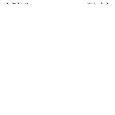
VIEWS
Dia anterior
Dia seguinte
NAVIGATION