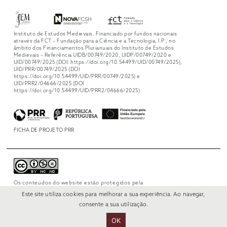
Instituto de Estudos Medievais. Financiado por fundos nacionais
através da FCT – Fundação para a Ciência e a Tecnologia, I.P., no
âmbito dos Financiamentos Plurianuais do Instituto de Estudos
Medievais – Referência UIDB/00749/2020, UIDP/00749/2020 e
UID/00749/2025 (DOI: https://doi.org/10.54499/UID/00749/2025),
UID/PRR/00749/2025 (DOI
https://doi.org/10.54499/UID/PRR/00749/2025) e
UID/PRR2/04666/2025 (DOI
https://doi.org/10.54499/UID/PRR2/04666/2025)
FICHA DE PROJETO PRR
Os conteúdos do website estão protegidos pela
licença
Creative Commons Attribution-
Este site utiliza cookies para melhorar a sua experiência. Ao navegar,
NonCommercial-NoDerivs 4.0 International
.
consente a sua utilização.
OK
© 2022 RUI VERÍSSIMO DESIGN