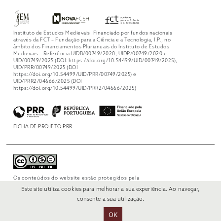
Instituto de Estudos Medievais. Financiado por fundos nacionais
através da FCT – Fundação para a Ciência e a Tecnologia, I.P., no
âmbito dos Financiamentos Plurianuais do Instituto de Estudos
Medievais – Referência UIDB/00749/2020, UIDP/00749/2020 e
UID/00749/2025 (DOI: https://doi.org/10.54499/UID/00749/2025),
UID/PRR/00749/2025 (DOI
https://doi.org/10.54499/UID/PRR/00749/2025) e
UID/PRR2/04666/2025 (DOI
https://doi.org/10.54499/UID/PRR2/04666/2025)
FICHA DE PROJETO PRR
Os conteúdos do website estão protegidos pela
licença
Creative Commons Attribution-
Este site utiliza cookies para melhorar a sua experiência. Ao navegar,
NonCommercial-NoDerivs 4.0 International
.
consente a sua utilização.
OK
© 2022 RUI VERÍSSIMO DESIGN