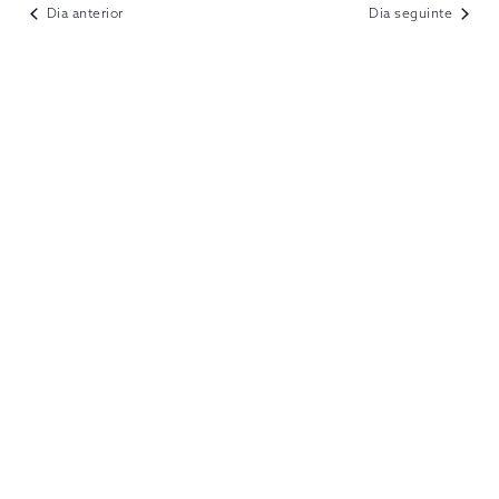
VIEWS
Dia anterior
Dia seguinte
NAVIGATION