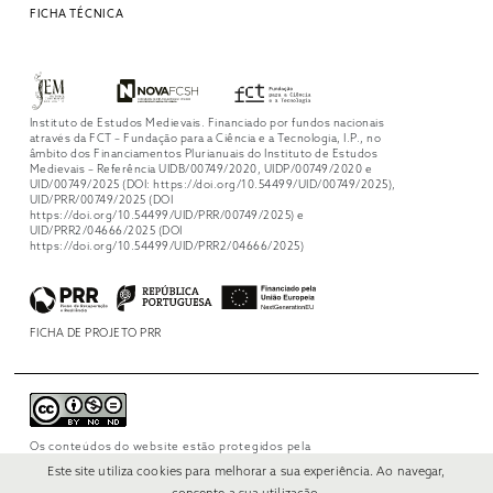
FICHA TÉCNICA
Instituto de Estudos Medievais. Financiado por fundos nacionais
através da FCT – Fundação para a Ciência e a Tecnologia, I.P., no
âmbito dos Financiamentos Plurianuais do Instituto de Estudos
Medievais – Referência UIDB/00749/2020, UIDP/00749/2020 e
UID/00749/2025 (DOI: https://doi.org/10.54499/UID/00749/2025),
UID/PRR/00749/2025 (DOI
https://doi.org/10.54499/UID/PRR/00749/2025) e
UID/PRR2/04666/2025 (DOI
https://doi.org/10.54499/UID/PRR2/04666/2025)
FICHA DE PROJETO PRR
Os conteúdos do website estão protegidos pela
licença
Creative Commons Attribution-
Este site utiliza cookies para melhorar a sua experiência. Ao navegar,
NonCommercial-NoDerivs 4.0 International
.