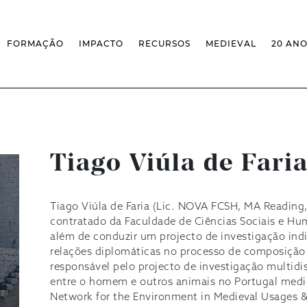
FORMAÇÃO
IMPACTO
RECURSOS
MEDIEVAL
20 AN
MASSIVE OPEN ONLINE COURSES
FACTOS & NÚMEROS
REVISTA MEDIEVALISTA
OFERTA CURRICULAR FCSH
EXPOSIÇÕES
PUBLICAÇÕES
DOUTORAMENTO EM ESTUDOS
FORMAÇÃO ESPECIALIZADA
BASES DE DADOS
MEDIEVAIS
SCO
SEMINÁRIO DE ESTUDOS
IEM GEOPORTAL
ESCOLA DE OUTONO
MEDIEVAIS
CENTIVOS
BIBLIOGRAFIAS E CRONOLOGIAS
FORMAÇÃO AO LONGO DA VIDA
CONFERÊNCIA IEM
BIBLIOTECA DIGITAL
– CLK
Tiago Viúla de Fari
IEM NOS MEDIA
BIBLIOTECA IEM
FORMAÇÃO INTERNA
ARQUIVO DE EVENTOS
INFRAESTRUTURA ROSSIO
INSTALAÇÕES IEM
Tiago Viúla de Faria (Lic. NOVA FCSH, MA Reading,
contratado da Faculdade de Ciências Sociais e Hu
além de conduzir um projecto de investigação indi
relações diplomáticas no processo de composição 
responsável pelo projecto de investigação multidi
entre o homem e outros animais no Portugal medi
Network for the Environment in Medieval Usages & 