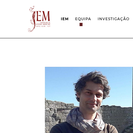
IEM
EQUIPA
INVESTIGAÇÃO
MISSÃO
PROJETOS
ESTRUTURA
REDES
GRUPOS DE INVESTIGAÇÃO
PROTOCOLOS
EMPREGO CIENTÍFICO
CÁTEDRA UNE
DOCUMENTAÇÃO
PRÉMIOS & IN
PROJETO ESTRATÉGICO
RELATÓRIOS FCT
QUESTÕES DE ASSÉDIO E ÉTICA