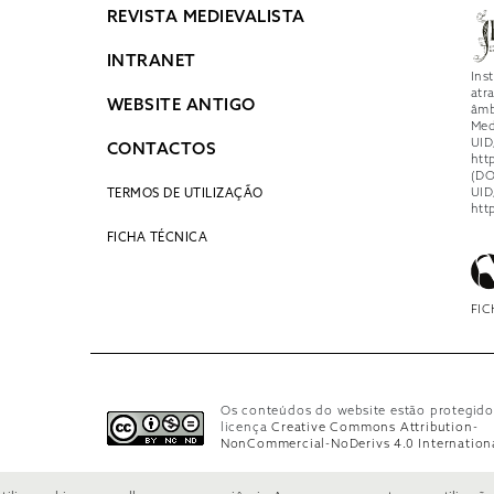
REVISTA MEDIEVALISTA
INTRANET
Ins
atr
WEBSITE ANTIGO
âmb
Med
UID
CONTACTOS
htt
(DO
UID
TERMOS DE UTILIZAÇÃO
htt
FICHA TÉCNICA
FIC
Os conteúdos do website estão protegido
licença
Creative Commons Attribution-
NonCommercial-NoDerivs 4.0 Internation