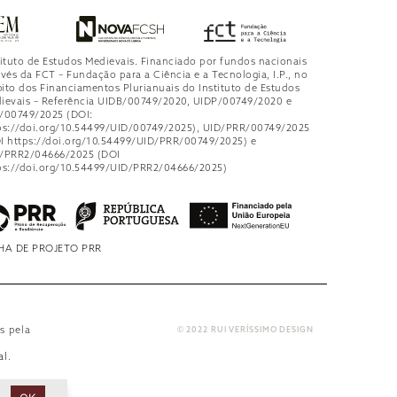
tituto de Estudos Medievais. Financiado por fundos nacionais
avés da FCT – Fundação para a Ciência e a Tecnologia, I.P., no
ito dos Financiamentos Plurianuais do Instituto de Estudos
ievais – Referência UIDB/00749/2020, UIDP/00749/2020 e
/00749/2025 (DOI:
ps://doi.org/10.54499/UID/00749/2025), UID/PRR/00749/2025
I https://doi.org/10.54499/UID/PRR/00749/2025) e
/PRR2/04666/2025 (DOI
ps://doi.org/10.54499/UID/PRR2/04666/2025)
HA DE PROJETO PRR
s pela
© 2022 RUI VERÍSSIMO DESIGN
al
.