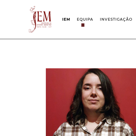
IEM
EQUIPA
INVESTIGAÇÃO
MISSÃO
PROJETOS
ESTRUTURA
REDES
GRUPOS DE INVESTIGAÇÃO
PROTOCOLOS
EMPREGO CIENTÍFICO
CÁTEDRA UNE
DOCUMENTAÇÃO
PRÉMIOS & IN
PROJETO ESTRATÉGICO
RELATÓRIOS FCT
QUESTÕES DE ASSÉDIO E ÉTICA