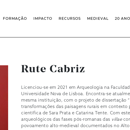
FORMAÇÃO
IMPACTO
RECURSOS
MEDIEVAL
20 AN
MASSIVE OPEN ONLINE COURSES
FACTOS & NÚMEROS
REVISTA MEDIEVALISTA
OFERTA CURRICULAR FCSH
EXPOSIÇÕES
PUBLICAÇÕES
DOUTORAMENTO EM ESTUDOS
FORMAÇÃO ESPECIALIZADA
BASES DE DADOS
MEDIEVAIS
SCO
SEMINÁRIO DE ESTUDOS
IEM GEOPORTAL
ESCOLA DE OUTONO
MEDIEVAIS
CENTIVOS
BIBLIOGRAFIAS E CRONOLOGIAS
FORMAÇÃO AO LONGO DA VIDA
CONFERÊNCIA IEM
BIBLIOTECA DIGITAL
– CLK
Rute Cabriz
IEM NOS MEDIA
BIBLIOTECA IEM
FORMAÇÃO INTERNA
ARQUIVO DE EVENTOS
INFRAESTRUTURA ROSSIO
INSTALAÇÕES IEM
Licenciou-se em 2021 em Arqueologia na Faculdad
Universidade Nova de Lisboa. Encontra-se atualme
mesma instituição, com o projeto de dissertação 
transformações das paisagens rurais em contexto 
científica de Sara Prata e Catarina Tente. Com est
arqueológicos das fases pós-romanas das
villae
co
povoamento alto-medieval documentados no Alto