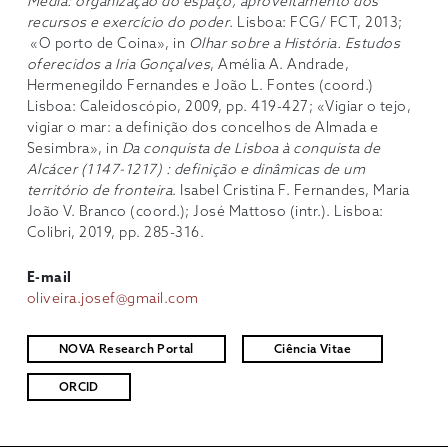
Média: organização do espaço, aproveitamento dos
recursos e exercício do poder
. Lisboa: FCG/ FCT, 2013;
«O porto de Coina», in
Olhar sobre a História. Estudos
oferecidos a Iria Gonçalves
, Amélia A. Andrade,
Hermenegildo Fernandes e João L. Fontes (coord.)
Lisboa: Caleidoscópio, 2009, pp. 419-427; «Vigiar o tejo,
vigiar o mar: a definição dos concelhos de Almada e
Sesimbra», in
Da conquista de Lisboa à conquista de
Alcácer (1147-1217)
: definição e dinâmicas de um
território de fronteira
. Isabel Cristina F. Fernandes, Maria
João V. Branco (coord.); José Mattoso (intr.). Lisboa:
Colibri, 2019, pp. 285-316.
E-mail
oliveira.josef@gmail.com
NOVA Research Portal
Ciência Vitae
ORCID