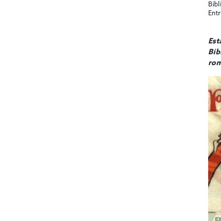
Bibl
Entr
Est
Bíb
rom