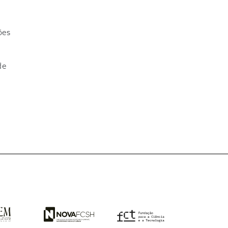
ões
de