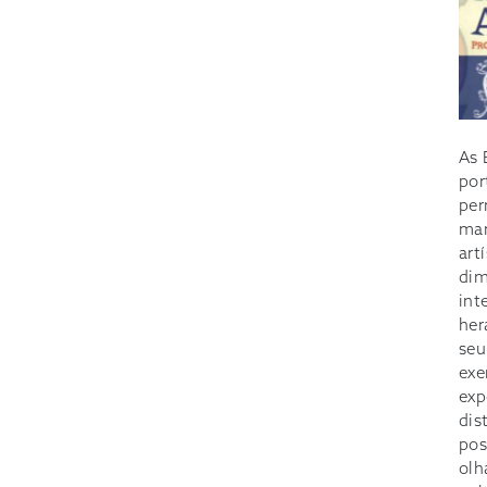
As 
por
per
man
art
dim
int
her
seu
exe
exp
dis
pos
olh