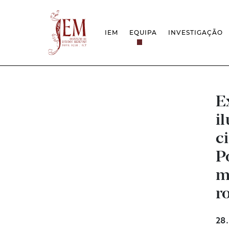
IEM
EQUIPA
INVESTIGAÇÃO
MISSÃO
PROJETOS
ESTRUTURA
REDES
GRUPOS DE INVESTIGAÇÃO
PROTOCOLOS
EMPREGO CIENTÍFICO
CÁTEDRA UNE
DOCUMENTAÇÃO
PRÉMIOS & IN
E
PROJETO ESTRATÉGICO
i
RELATÓRIOS FCT
QUESTÕES DE ASSÉDIO E ÉTICA
c
P
m
r
28.