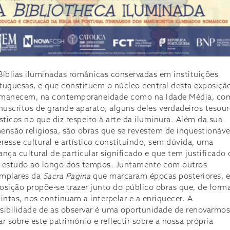
Bíblias iluminadas românicas conservadas em instituições
tuguesas, e que constituem o núcleo central desta exposiçã
manecem, na contemporaneidade como na Idade Média, co
uscritos de grande aparato, alguns deles verdadeiros tesou
ísticos no que diz respeito à arte da iluminura. Além da sua
ensão religiosa, são obras que se revestem de inquestionáve
eresse cultural e artístico constituindo, sem dúvida, uma
ança cultural de particular significado e que tem justificado 
 estudo ao longo dos tempos. Juntamente com outros
mplares da
Sacra Pagina
que marcaram épocas posteriores, e
osição propõe-se trazer junto do público obras que, de form
tintas, nos continuam a interpelar e a enriquecer. A
sibilidade de as observar é uma oportunidade de renovarmos
ar sobre este património e reflectir sobre a nossa própria