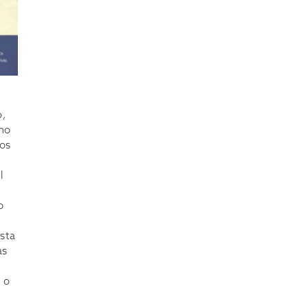
o,
mo
ros
l
o
sta
as
 o