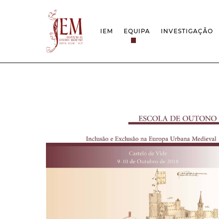
IEM
EQUIPA
INVESTIGAÇÃO
MISSÃO
PROJETOS
ESTRUTURA
REDES
GRUPOS DE INVESTIGAÇÃO
PROTOCOLOS
EMPREGO CIENTÍFICO
CÁTEDRA UNE
DOCUMENTAÇÃO
PRÉMIOS & IN
PROJETO ESTRATÉGICO
RELATÓRIOS FCT
QUESTÕES DE ASSÉDIO E ÉTICA