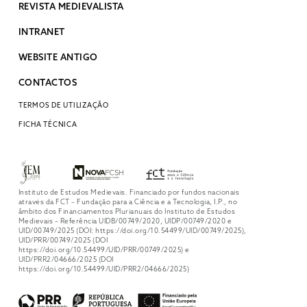
REVISTA MEDIEVALISTA
INTRANET
WEBSITE ANTIGO
CONTACTOS
TERMOS DE UTILIZAÇÃO
FICHA TÉCNICA
Instituto de Estudos Medievais. Financiado por fundos nacionais
através da FCT – Fundação para a Ciência e a Tecnologia, I.P., no
âmbito dos Financiamentos Plurianuais do Instituto de Estudos
Medievais – Referência UIDB/00749/2020, UIDP/00749/2020 e
UID/00749/2025 (DOI: https://doi.org/10.54499/UID/00749/2025),
UID/PRR/00749/2025 (DOI
https://doi.org/10.54499/UID/PRR/00749/2025) e
UID/PRR2/04666/2025 (DOI
https://doi.org/10.54499/UID/PRR2/04666/2025)