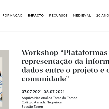
FORMAÇÃO
IMPACTO
RECURSOS
MEDIEVAL
20 AN
MASSIVE OPEN ONLINE COURSES
FACTOS & NÚMEROS
REVISTA MEDIEVALISTA
OFERTA CURRICULAR FCSH
EXPOSIÇÕES
PUBLICAÇÕES
DOUTORAMENTO EM ESTUDOS
FORMAÇÃO ESPECIALIZADA
BASES DE DADOS
MEDIEVAIS
SCO
SEMINÁRIO DE ESTUDOS
IEM GEOPORTAL
ESCOLA DE OUTONO
MEDIEVAIS
CENTIVOS
BIBLIOGRAFIAS E CRONOLOGIAS
FORMAÇÃO AO LONGO DA VIDA
CONFERÊNCIA IEM
Workshop “Plataformas d
BIBLIOTECA DIGITAL
– CLK
IEM NOS MEDIA
BIBLIOTECA IEM
representação da inform
FORMAÇÃO INTERNA
ARQUIVO DE EVENTOS
INFRAESTRUTURA ROSSIO
INSTALAÇÕES IEM
dados entre o projeto e 
comunidade”
07.07.2021-08.07.2021
Arquivo Nacional da Torre do Tombo
Colégio Almada Negreiros
Sessão Zoom