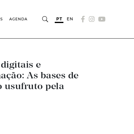
PT
EN
OS
AGENDA
igitais e
ação: As bases de
o usufruto pela