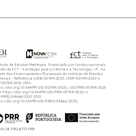
tituto de Estudos Medievais. Financiado por fundos nacionais
avés da FCT – Fundação para a Ciência e a Tecnologia, I.P., no
ito dos Financiamentos Plurianuais do Instituto de Estudos
ievais – Referência UIDB/00749/2020, UIDP/00749/2020 e
/00749/2025 (DOI:
ps://doi.org/10.54499/UID/00749/2025), UID/PRR/00749/2025
I https://doi.org/10.54499/UID/PRR/00749/2025) e
/PRR2/04666/2025 (DOI
ps://doi.org/10.54499/UID/PRR2/04666/2025)
HA DE PROJETO PRR