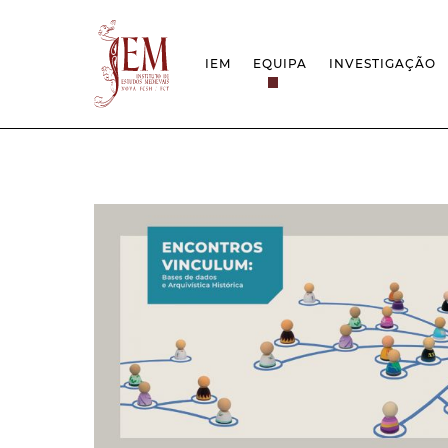
IEM
EQUIPA
INVESTIGAÇÃO
MISSÃO
PROJETOS
ESTRUTURA
REDES
GRUPOS DE INVESTIGAÇÃO
PROTOCOLOS
EMPREGO CIENTÍFICO
CÁTEDRA UNE
DOCUMENTAÇÃO
PRÉMIOS & IN
PROJETO ESTRATÉGICO
RELATÓRIOS FCT
QUESTÕES DE ASSÉDIO E ÉTICA