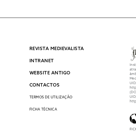
REVISTA MEDIEVALISTA
INTRANET
Ins
atr
WEBSITE ANTIGO
âmb
Med
UID
CONTACTOS
htt
(DO
UID
TERMOS DE UTILIZAÇÃO
htt
FICHA TÉCNICA
FIC