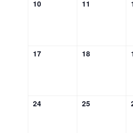
0
0
10
11
eventos,
eventos,
0
0
17
18
eventos,
eventos,
0
0
24
25
eventos,
eventos,