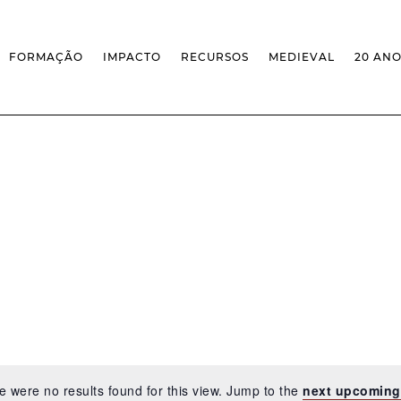
FORMAÇÃO
IMPACTO
RECURSOS
MEDIEVAL
20 AN
MASSIVE OPEN ONLINE COURSES
FACTOS & NÚMEROS
REVISTA MEDIEVALISTA
OFERTA CURRICULAR FCSH
EXPOSIÇÕES
PUBLICAÇÕES
DOUTORAMENTO EM ESTUDOS
FORMAÇÃO ESPECIALIZADA
BASES DE DADOS
MEDIEVAIS
SCO
SEMINÁRIO DE ESTUDOS
IEM GEOPORTAL
ESCOLA DE OUTONO
MEDIEVAIS
CENTIVOS
BIBLIOGRAFIAS E CRONOLOGIAS
FORMAÇÃO AO LONGO DA VIDA
CONFERÊNCIA IEM
BIBLIOTECA DIGITAL
– CLK
IEM NOS MEDIA
BIBLIOTECA IEM
FORMAÇÃO INTERNA
ARQUIVO DE EVENTOS
INFRAESTRUTURA ROSSIO
INSTALAÇÕES IEM
e were no results found for this view. Jump to the
next upcoming