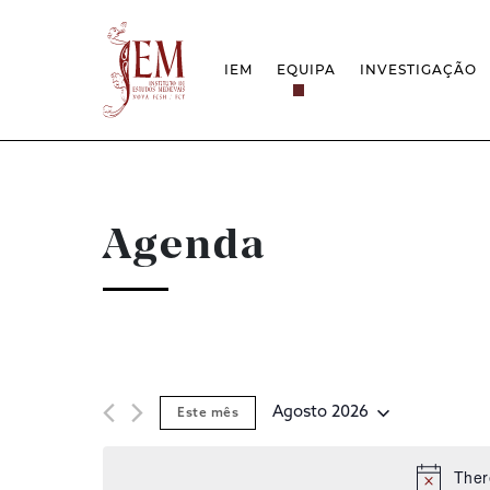
IEM
EQUIPA
INVESTIGAÇÃO
MISSÃO
PROJETOS
ESTRUTURA
REDES
GRUPOS DE INVESTIGAÇÃO
PROTOCOLOS
EMPREGO CIENTÍFICO
CÁTEDRA UNE
DOCUMENTAÇÃO
PRÉMIOS & IN
Agenda
PROJETO ESTRATÉGICO
RELATÓRIOS FCT
QUESTÕES DE ASSÉDIO E ÉTICA
Agosto 2026
Este mês
Selecione
data
Ther