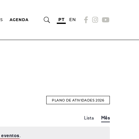
PT
EN
OS
AGENDA
PLANO DE ATIVIDADES 2026
Evento
EVENTOS
Lista
Mês
Views
Navigation
SEARCH
 eventos
.