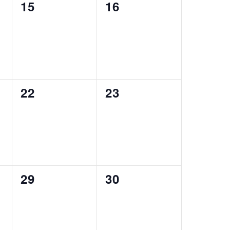
0
0
15
16
eventos,
eventos,
0
0
22
23
eventos,
eventos,
0
0
29
30
eventos,
eventos,