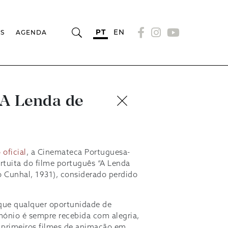
PT
EN
OS
AGENDA
“A Lenda de
oficial
, a Cinemateca Portuguesa-
tuita do filme português “A Lenda
o Cunhal, 1931), considerado perdido
rque qualquer oportunidade de
mónio é sempre recebida com alegria,
 primeiros filmes de animação em