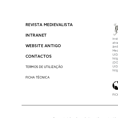
REVISTA MEDIEVALISTA
INTRANET
Ins
atr
WEBSITE ANTIGO
âmb
Med
UID
CONTACTOS
htt
(DO
UID
TERMOS DE UTILIZAÇÃO
htt
FICHA TÉCNICA
FIC