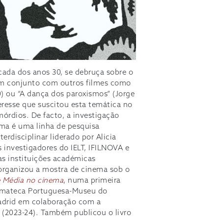
cada dos anos 30, se debruça sobre o
 em conjunto com outros filmes como
0) ou “A dança dos paroxismos” (Jorge
resse que suscitou esta temática no
mórdios. De facto, a investigação
ema é uma linha de pesquisa
rdisciplinar liderado por Alicia
s investigadores do IELT, IFILNOVA e
s instituições académicas
 organizou a mostra de cinema sob o
e Média no cinema
, numa primeira
emateca Portuguesa-Museu do
adrid em colaboração com a
s
(2023-24). Também publicou o livro