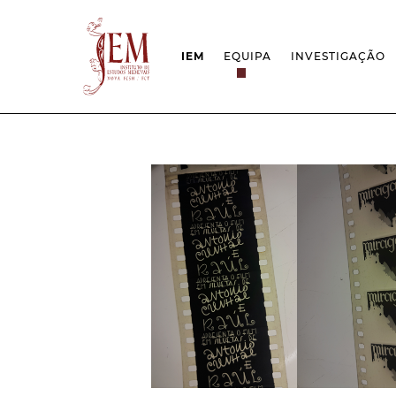
IEM
EQUIPA
INVESTIGAÇÃO
MISSÃO
PROJETOS
ESTRUTURA
REDES
GRUPOS DE INVESTIGAÇÃO
PROTOCOLOS
EMPREGO CIENTÍFICO
CÁTEDRA UNE
DOCUMENTAÇÃO
PRÉMIOS & IN
PROJETO ESTRATÉGICO
RELATÓRIOS FCT
QUESTÕES DE ASSÉDIO E ÉTICA