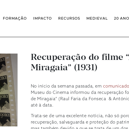
FORMAÇÃO
IMPACTO
RECURSOS
MEDIEVAL
20 AN
MASSIVE OPEN ONLINE COURSES
FACTOS & NÚMEROS
REVISTA MEDIEVALISTA
OFERTA CURRICULAR FCSH
EXPOSIÇÕES
PUBLICAÇÕES
DOUTORAMENTO EM ESTUDOS
FORMAÇÃO ESPECIALIZADA
BASES DE DADOS
MEDIEVAIS
SCO
SEMINÁRIO DE ESTUDOS
IEM GEOPORTAL
ESCOLA DE OUTONO
MEDIEVAIS
CENTIVOS
BIBLIOGRAFIAS E CRONOLOGIAS
Recuperação do filme 
FORMAÇÃO AO LONGO DA VIDA
CONFERÊNCIA IEM
BIBLIOTECA DIGITAL
– CLK
Miragaia” (1931)
IEM NOS MEDIA
BIBLIOTECA IEM
FORMAÇÃO INTERNA
ARQUIVO DE EVENTOS
INFRAESTRUTURA ROSSIO
INSTALAÇÕES IEM
No início da semana passada, em
comunicado 
Museu do Cinema informou da recuperação for
de Miragaia” (Raul Faria da Fonseca & Antóni
até à data.
Trata-se de uma excelente notícia, não só po
recuperação, salvaguarda e proteção do patri
mas também devido a que se trata de um dos