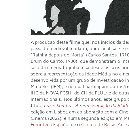
A produção deste filme que, nos inícios da dé
passado medieval lendário, pode analisar-se
“Rainha depois de Morta” (Carlos Santos, 191
Brum do Canto, 1930), que demonstram o inte
seio da cinematografia lusa desde os seus pri
sobre a representação da Idade Média no cin
desenvolvida por um grupo de investigação inte
Miguélez (IEM), e no qual participam outras/o
IHC da NOVA FCSH; do CH da FLUL; e de outra
internacionais. Nos últimos anos, este grupo
título
Luz e Sombra. A representação da Idad
edição em Lisboa em colaboração com a Cin
Cinema (2022), e numa segunda edição em M
Filmoteca Española
e o
Círculo de Bellas Arte