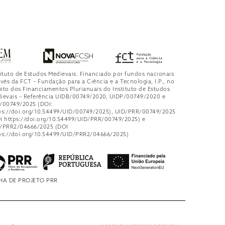
tituto de Estudos Medievais. Financiado por fundos nacionais
avés da FCT – Fundação para a Ciência e a Tecnologia, I.P., no
ito dos Financiamentos Plurianuais do Instituto de Estudos
ievais – Referência UIDB/00749/2020, UIDP/00749/2020 e
/00749/2025 (DOI:
ps://doi.org/10.54499/UID/00749/2025), UID/PRR/00749/2025
I https://doi.org/10.54499/UID/PRR/00749/2025) e
/PRR2/04666/2025 (DOI
ps://doi.org/10.54499/UID/PRR2/04666/2025)
HA DE PROJETO PRR